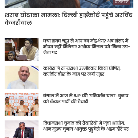
राजनीति
शराब घोटाला मामला: दिल्ली हाईकोर्ट पहुंचे अरविंद
केजरीवाल
क्या राघव चड्ढा से आप का मोहभंग? अब संसद में
मौका नहीं मिलेगा! अशोक मित्तल को मिला उप-
नेता पद
कांग्रेस ने राज्यसभा उम्मीदवार किया घोषित,
कर्मवीर बौद्ध के नाम पर लगी मुहर
बंगाल में आज से BJP की ‘परिवर्तन यात्रा’: चुनाव
को लेकर पार्टी की तैयारी
विधानसभा चुनाव की तैयारियों में जुटा आयोग,
आज मुख्य चुनाव आयुक्त पुडुचेरी के अहम दौरे पर