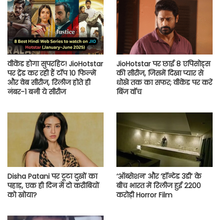
वीकेंड होगा सुपरहिट! JioHotstar
JioHotstar पर छाई 8 एपिसोड्स
पर ट्रेंड कर रही हैं टॉप 10 फिल्में
की सीरीज, जिसमें दिखा प्यार से
और वेब सीरीज, रिलीज होते ही
धोखे तक का सफर; वीकेंड पर करें
नंबर-1 बनी ये सीरीज
बिंज वॉच
Disha Patani पर टूटा दुखों का
‘ऑब्सेशन’ और ‘हॉन्टेड 3डी’ के
पहाड़, एक ही दिन में दो करीबियों
बीच भारत में रिलीज हुई 2200
को खोया?
करोड़ी Horror Film