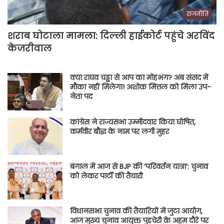
राजनीति
शराब घोटाला मामला: दिल्ली हाईकोर्ट पहुंचे अरविंद
केजरीवाल
क्या राघव चड्ढा से आप का मोहभंग? अब संसद में
मौका नहीं मिलेगा! अशोक मित्तल को मिला उप-
नेता पद
कांग्रेस ने राज्यसभा उम्मीदवार किया घोषित,
कर्मवीर बौद्ध के नाम पर लगी मुहर
बंगाल में आज से BJP की ‘परिवर्तन यात्रा’: चुनाव
को लेकर पार्टी की तैयारी
विधानसभा चुनाव की तैयारियों में जुटा आयोग,
आज मुख्य चुनाव आयुक्त पुडुचेरी के अहम दौरे पर