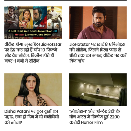
वीकेंड होगा सुपरहिट! JioHotstar
JioHotstar पर छाई 8 एपिसोड्स
पर ट्रेंड कर रही हैं टॉप 10 फिल्में
की सीरीज, जिसमें दिखा प्यार से
और वेब सीरीज, रिलीज होते ही
धोखे तक का सफर; वीकेंड पर करें
नंबर-1 बनी ये सीरीज
बिंज वॉच
Disha Patani पर टूटा दुखों का
‘ऑब्सेशन’ और ‘हॉन्टेड 3डी’ के
पहाड़, एक ही दिन में दो करीबियों
बीच भारत में रिलीज हुई 2200
को खोया?
करोड़ी Horror Film