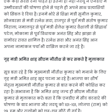
एक कड़ा संदेश देना चाहते हैं। इतना ही नहीं जदयू ने एनडीए में
उम्मीदवारों की घोषणा होने से पहले ही अपने साथ प्रत्याशियों
को सिंबल दे दिया है। इनमें भोरे से शिक्षा मंत्री सुनील कुमार,
सोनबरसा से मंत्री रत्नेश सदा, राजपुर से पूर्व मंत्री संतोष कुमार
निराला, जमालपुर से पूर्व मंत्री शैलेश कुमार वैशाली से सिद्धार्थ
पटेल, मोकामा से पूर्व विधायक अनंत सिंह और झाझा से
दामोदर रावत शामिल हैं। रत्नेश सदा और अनंत सिंह आज
अपना नामांकन पर्चा भी दाखिल करने जा रहे हैं।
गृह मंत्री अमित शाह सीएम नीतीश से कर सकते हैं मुलाकात
सूत्र बता रहे हैं कि मुख्यमंत्री नीतीश कुमार को मनाने के लिए
गृह मंत्री अमित शाह खुद पटना आ रहे हैं। भाजपा का शीर्ष
नेतृत्व मुख्यमंत्री नीतीश कुमार से बात करने की कोशिश कर
रहा है। संभावना है कि अमित शाह जल्द ही सीएम नीतीश
कुमार से मुलाकात करें। बता दें कि एनडीए में सीट बंटवारे की
घोषणा के बाद भाजपा और जदयू को 101-101, लोजपा (राम) को
29, हम और रालोमो को छह-छह सीटें दी गई हैं।