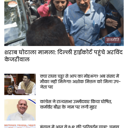
राजनीति
शराब घोटाला मामला: दिल्ली हाईकोर्ट पहुंचे अरविंद
केजरीवाल
क्या राघव चड्ढा से आप का मोहभंग? अब संसद में
मौका नहीं मिलेगा! अशोक मित्तल को मिला उप-
नेता पद
कांग्रेस ने राज्यसभा उम्मीदवार किया घोषित,
कर्मवीर बौद्ध के नाम पर लगी मुहर
बंगाल में आज से BJP की ‘परिवर्तन यात्रा’: चुनाव