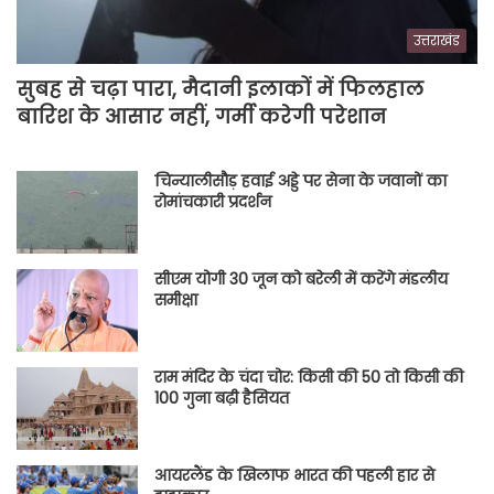
उत्तराखंड
सुबह से चढ़ा पारा, मैदानी इलाकों में फिलहाल
बारिश के आसार नहीं, गर्मी करेगी परेशान
चिन्यालीसौड़ हवाई अड्डे पर सेना के जवानों का
रोमांचकारी प्रदर्शन
सीएम योगी 30 जून को बरेली में करेंगे मंडलीय
समीक्षा
राम मंदिर के चंदा चोर: किसी की 50 तो किसी की
100 गुना बढ़ी हैसियत
आयरलैंड के खिलाफ भारत की पहली हार से