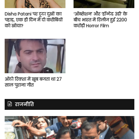
Disha Patani पर टूटा दुखों का
‘ऑब्सेशन’ और ‘हॉन्टेड 3डी’ के
पहाड़, एक ही दिन में दो करीबियों
बीच भारत में रिलीज हुई 2200
को खोया?
करोड़ी Horror Film
ऑटो रिक्शा में खूब बजता था 27
साल पुराना गीत
राजनीति