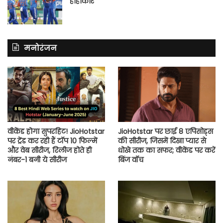
हाहाकार
मनोरंजन
वीकेंड होगा सुपरहिट! JioHotstar
JioHotstar पर छाई 8 एपिसोड्स
पर ट्रेंड कर रही हैं टॉप 10 फिल्में
की सीरीज, जिसमें दिखा प्यार से
और वेब सीरीज, रिलीज होते ही
धोखे तक का सफर; वीकेंड पर करें
नंबर-1 बनी ये सीरीज
बिंज वॉच