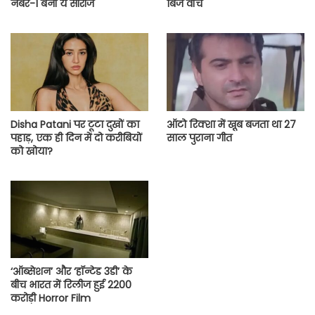
नंबर-1 बनी ये सीरीज
बिंज वॉच
Disha Patani पर टूटा दुखों का
ऑटो रिक्शा में खूब बजता था 27
पहाड़, एक ही दिन में दो करीबियों
साल पुराना गीत
को खोया?
‘ऑब्सेशन’ और ‘हॉन्टेड 3डी’ के
बीच भारत में रिलीज हुई 2200
करोड़ी Horror Film