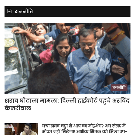
राजनीति
राजनीति
शराब घोटाला मामला: दिल्ली हाईकोर्ट पहुंचे अरविंद
केजरीवाल
क्या राघव चड्ढा से आप का मोहभंग? अब संसद में
मौका नहीं मिलेगा! अशोक मित्तल को मिला उप-