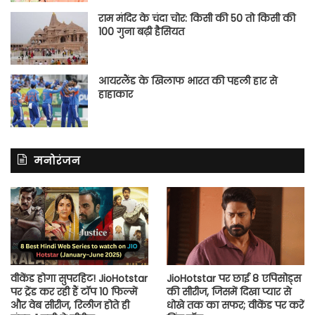
राम मंदिर के चंदा चोर: किसी की 50 तो किसी की
100 गुना बढ़ी हैसियत
आयरलैंड के खिलाफ भारत की पहली हार से
हाहाकार
मनोरंजन
वीकेंड होगा सुपरहिट! JioHotstar
JioHotstar पर छाई 8 एपिसोड्स
पर ट्रेंड कर रही हैं टॉप 10 फिल्में
की सीरीज, जिसमें दिखा प्यार से
और वेब सीरीज, रिलीज होते ही
धोखे तक का सफर; वीकेंड पर करें