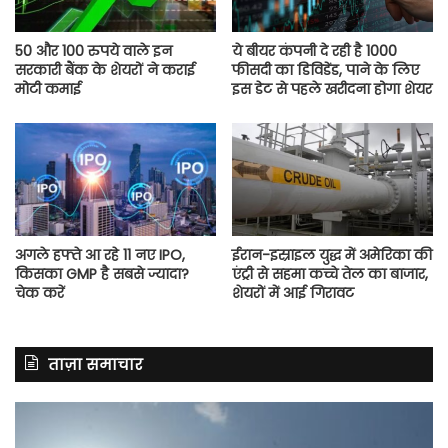
50 और 100 रुपये वाले इन
ये बीयर कंपनी दे रही है 1000
सरकारी बैंक के शेयरों ने कराई
फीसदी का डिविडेंड, पाने के लिए
मोटी कमाई
इस डेट से पहले खरीदना होगा शेयर
अगले हफ्ते आ रहे 11 नए IPO,
ईरान-इस्राइल युद्ध में अमेरिका की
किसका GMP है सबसे ज्यादा?
एंट्री से सहमा कच्चे तेल का बाजार,
चेक करें
शेयरों में आई गिरावट
ताज़ा समाचार