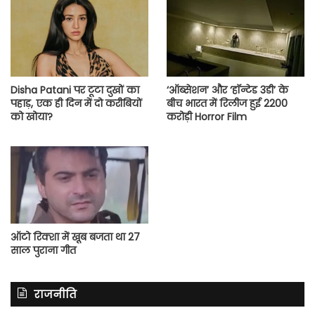
Disha Patani पर टूटा दुखों का
‘ऑब्सेशन’ और ‘हॉन्टेड 3डी’ के
पहाड़, एक ही दिन में दो करीबियों
बीच भारत में रिलीज हुई 2200
को खोया?
करोड़ी Horror Film
ऑटो रिक्शा में खूब बजता था 27
साल पुराना गीत
राजनीति