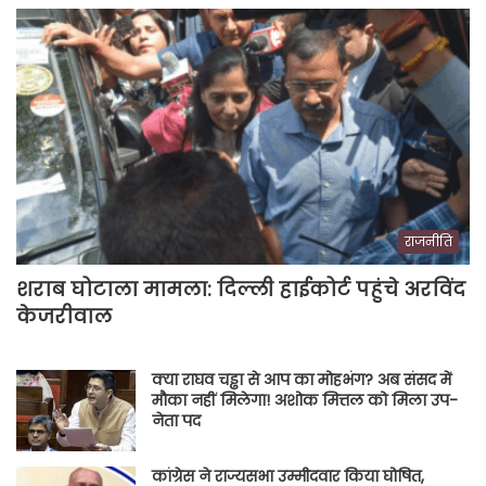
राजनीति
शराब घोटाला मामला: दिल्ली हाईकोर्ट पहुंचे अरविंद
केजरीवाल
क्या राघव चड्ढा से आप का मोहभंग? अब संसद में
मौका नहीं मिलेगा! अशोक मित्तल को मिला उप-
नेता पद
कांग्रेस ने राज्यसभा उम्मीदवार किया घोषित,