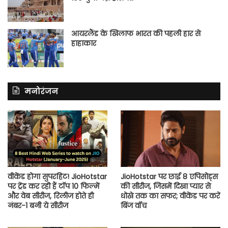
आयरलैंड के खिलाफ भारत की पहली हार से
हाहाकार
मनोरंजन
वीकेंड होगा सुपरहिट! JioHotstar
JioHotstar पर छाई 8 एपिसोड्स
पर ट्रेंड कर रही हैं टॉप 10 फिल्में
की सीरीज, जिसमें दिखा प्यार से
और वेब सीरीज, रिलीज होते ही
धोखे तक का सफर; वीकेंड पर करें
नंबर-1 बनी ये सीरीज
बिंज वॉच