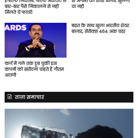
ईपीएफ निकासी: पीएफ अकाउंट से
15 अगस्त को शेयर बाजार खुलेगा
बार-बार पैसे निकालने से नहीं
या नही
मिलते ये फायदे
बढ़त के साथ खुला भारतीय शेयर
बाजार, सेंसेक्स 464 अंक चढ़ा
कर्ज में गले तक डूब चुकी इस
कंपनी को खरीदना चाहते हैं गौतम
अदाणी
ताज़ा समाचार