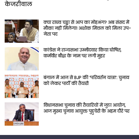
केजरीवाल
क्या राघव चड्ढा से आप का मोहभंग? अब संसद में
मौका नहीं मिलेगा! अशोक मित्तल को मिला उप-
नेता पद
कांग्रेस ने राज्यसभा उम्मीदवार किया घोषित,
कर्मवीर बौद्ध के नाम पर लगी मुहर
बंगाल में आज से BJP की ‘परिवर्तन यात्रा’: चुनाव
को लेकर पार्टी की तैयारी
विधानसभा चुनाव की तैयारियों में जुटा आयोग,
आज मुख्य चुनाव आयुक्त पुडुचेरी के अहम दौरे पर