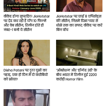
वीकेंड होगा सुपरहिट! JioHotstar
JioHotstar पर छाई 8 एपिसोड्स
पर ट्रेंड कर रही हैं टॉप 10 फिल्में
की सीरीज, जिसमें दिखा प्यार से
और वेब सीरीज, रिलीज होते ही
धोखे तक का सफर; वीकेंड पर करें
नंबर-1 बनी ये सीरीज
बिंज वॉच
Disha Patani पर टूटा दुखों का
‘ऑब्सेशन’ और ‘हॉन्टेड 3डी’ के
पहाड़, एक ही दिन में दो करीबियों
बीच भारत में रिलीज हुई 2200
को खोया?
करोड़ी Horror Film