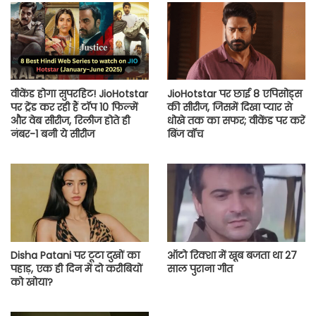
वीकेंड होगा सुपरहिट! JioHotstar
JioHotstar पर छाई 8 एपिसोड्स
पर ट्रेंड कर रही हैं टॉप 10 फिल्में
की सीरीज, जिसमें दिखा प्यार से
और वेब सीरीज, रिलीज होते ही
धोखे तक का सफर; वीकेंड पर करें
नंबर-1 बनी ये सीरीज
बिंज वॉच
Disha Patani पर टूटा दुखों का
ऑटो रिक्शा में खूब बजता था 27
पहाड़, एक ही दिन में दो करीबियों
साल पुराना गीत
को खोया?