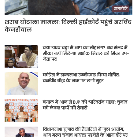
राजनीति
शराब घोटाला मामला: दिल्ली हाईकोर्ट पहुंचे अरविंद
केजरीवाल
क्या राघव चड्ढा से आप का मोहभंग? अब संसद में
मौका नहीं मिलेगा! अशोक मित्तल को मिला उप-
नेता पद
कांग्रेस ने राज्यसभा उम्मीदवार किया घोषित,
कर्मवीर बौद्ध के नाम पर लगी मुहर
बंगाल में आज से BJP की ‘परिवर्तन यात्रा’: चुनाव
को लेकर पार्टी की तैयारी
विधानसभा चुनाव की तैयारियों में जुटा आयोग,
आज मुख्य चुनाव आयुक्त पुडुचेरी के अहम दौरे पर