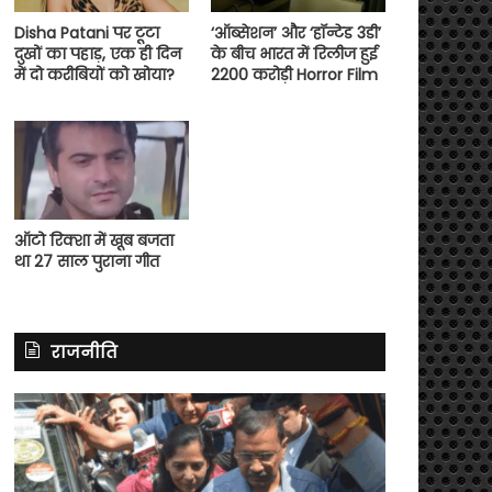
Disha Patani पर टूटा
‘ऑब्सेशन’ और ‘हॉन्टेड 3डी’
दुखों का पहाड़, एक ही दिन
के बीच भारत में रिलीज हुई
में दो करीबियों को खोया?
2200 करोड़ी Horror Film
ऑटो रिक्शा में खूब बजता
था 27 साल पुराना गीत
राजनीति