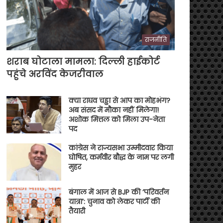
राजनीति
शराब घोटाला मामला: दिल्ली हाईकोर्ट
पहुंचे अरविंद केजरीवाल
क्या राघव चड्ढा से आप का मोहभंग?
अब संसद में मौका नहीं मिलेगा!
अशोक मित्तल को मिला उप-नेता
पद
कांग्रेस ने राज्यसभा उम्मीदवार किया
घोषित, कर्मवीर बौद्ध के नाम पर लगी
मुहर
बंगाल में आज से BJP की ‘परिवर्तन
यात्रा’: चुनाव को लेकर पार्टी की
तैयारी