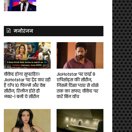
मनोरंजन
वीकेंड होगा सुपरहिट!
JioHotstar पर छाई 8
JioHotstar पर ट्रेंड कर रही
एपिसोड्स की सीरीज,
हैं टॉप 10 फिल्में और वेब
जिसमें दिखा प्यार से धोखे
सीरीज, रिलीज होते ही
तक का सफर; वीकेंड पर
नंबर-1 बनी ये सीरीज
करें बिंज वॉच