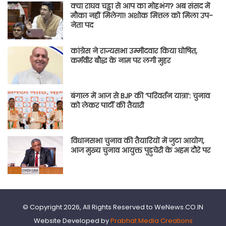
क्या राघव चड्ढा से आप का मोहभंग? अब संसद में
मौका नहीं मिलेगा! अशोक मित्तल को मिला उप-
नेता पद
कांग्रेस ने राज्यसभा उम्मीदवार किया घोषित,
कर्मवीर बौद्ध के नाम पर लगी मुहर
बंगाल में आज से BJP की ‘परिवर्तन यात्रा’: चुनाव
को लेकर पार्टी की तैयारी
विधानसभा चुनाव की तैयारियों में जुटा आयोग,
आज मुख्य चुनाव आयुक्त पुडुचेरी के अहम दौरे पर
© Copyright 2026, All Rights Reserved to WeNews.CO.IN
Website Developed by
Prabhat Media Creations