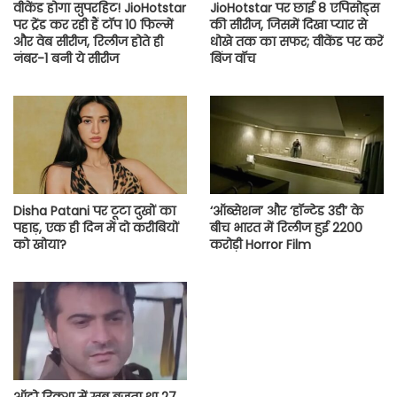
वीकेंड होगा सुपरहिट! JioHotstar
JioHotstar पर छाई 8 एपिसोड्स
पर ट्रेंड कर रही हैं टॉप 10 फिल्में
की सीरीज, जिसमें दिखा प्यार से
और वेब सीरीज, रिलीज होते ही
धोखे तक का सफर; वीकेंड पर करें
नंबर-1 बनी ये सीरीज
बिंज वॉच
Disha Patani पर टूटा दुखों का
‘ऑब्सेशन’ और ‘हॉन्टेड 3डी’ के
पहाड़, एक ही दिन में दो करीबियों
बीच भारत में रिलीज हुई 2200
को खोया?
करोड़ी Horror Film
ऑटो रिक्शा में खूब बजता था 27