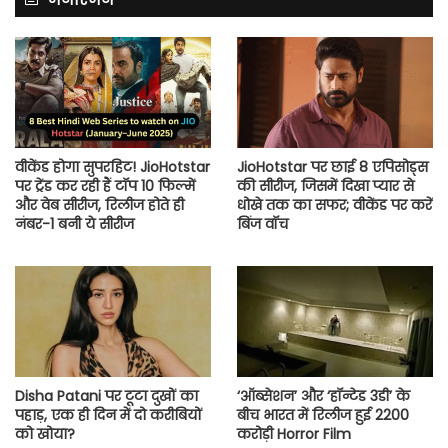
वीकेंड होगा सुपरहिट! JioHotstar
JioHotstar पर छाई 8 एपिसोड्स
पर ट्रेंड कर रही हैं टॉप 10 फिल्में
की सीरीज, जिसमें दिखा प्यार से
और वेब सीरीज, रिलीज होते ही
धोखे तक का सफर; वीकेंड पर करें
नंबर-1 बनी ये सीरीज
बिंज वॉच
Disha Patani पर टूटा दुखों का
‘ऑब्सेशन’ और ‘हॉन्टेड 3डी’ के
पहाड़, एक ही दिन में दो करीबियों
बीच भारत में रिलीज हुई 2200
को खोया?
करोड़ी Horror Film