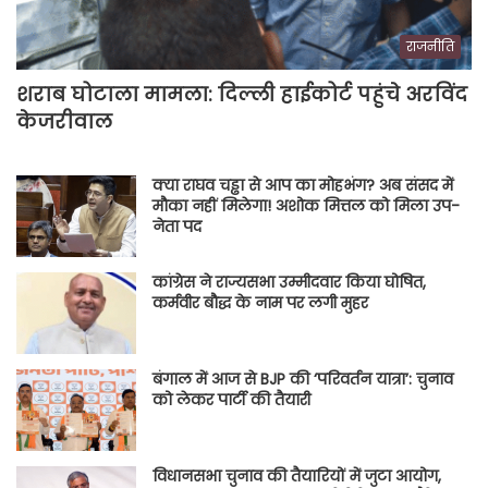
राजनीति
शराब घोटाला मामला: दिल्ली हाईकोर्ट पहुंचे अरविंद
केजरीवाल
क्या राघव चड्ढा से आप का मोहभंग? अब संसद में
मौका नहीं मिलेगा! अशोक मित्तल को मिला उप-
नेता पद
कांग्रेस ने राज्यसभा उम्मीदवार किया घोषित,
कर्मवीर बौद्ध के नाम पर लगी मुहर
बंगाल में आज से BJP की ‘परिवर्तन यात्रा’: चुनाव
को लेकर पार्टी की तैयारी
विधानसभा चुनाव की तैयारियों में जुटा आयोग,