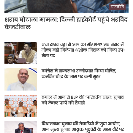
राजनीति
शराब घोटाला मामला: दिल्ली हाईकोर्ट पहुंचे अरविंद
केजरीवाल
क्या राघव चड्ढा से आप का मोहभंग? अब संसद में
मौका नहीं मिलेगा! अशोक मित्तल को मिला उप-
नेता पद
कांग्रेस ने राज्यसभा उम्मीदवार किया घोषित,
कर्मवीर बौद्ध के नाम पर लगी मुहर
बंगाल में आज से BJP की ‘परिवर्तन यात्रा’: चुनाव
को लेकर पार्टी की तैयारी
विधानसभा चुनाव की तैयारियों में जुटा आयोग,
आज मुख्य चुनाव आयुक्त पुडुचेरी के अहम दौरे पर