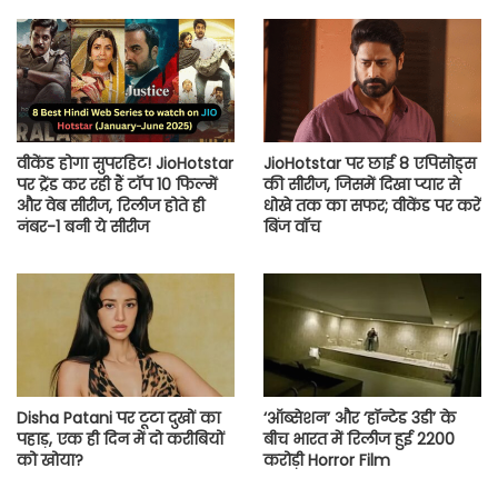
वीकेंड होगा सुपरहिट! JioHotstar
JioHotstar पर छाई 8 एपिसोड्स
पर ट्रेंड कर रही हैं टॉप 10 फिल्में
की सीरीज, जिसमें दिखा प्यार से
और वेब सीरीज, रिलीज होते ही
धोखे तक का सफर; वीकेंड पर करें
नंबर-1 बनी ये सीरीज
बिंज वॉच
Disha Patani पर टूटा दुखों का
‘ऑब्सेशन’ और ‘हॉन्टेड 3डी’ के
पहाड़, एक ही दिन में दो करीबियों
बीच भारत में रिलीज हुई 2200
को खोया?
करोड़ी Horror Film