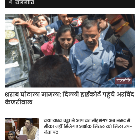
राजनीति
राजनीति
शराब घोटाला मामला: दिल्ली हाईकोर्ट पहुंचे अरविंद
केजरीवाल
क्या राघव चड्ढा से आप का मोहभंग? अब संसद में
मौका नहीं मिलेगा! अशोक मित्तल को मिला उप-
नेता पद