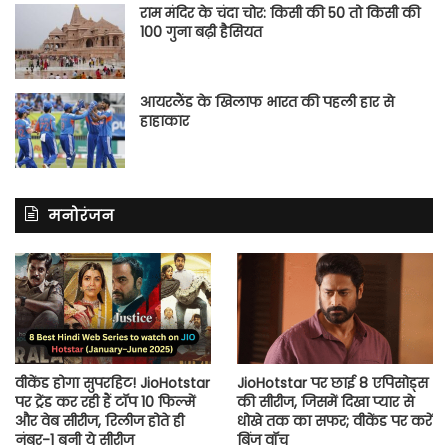
राम मंदिर के चंदा चोर: किसी की 50 तो किसी की
100 गुना बढ़ी हैसियत
आयरलैंड के खिलाफ भारत की पहली हार से
हाहाकार
मनोरंजन
वीकेंड होगा सुपरहिट! JioHotstar
JioHotstar पर छाई 8 एपिसोड्स
पर ट्रेंड कर रही हैं टॉप 10 फिल्में
की सीरीज, जिसमें दिखा प्यार से
और वेब सीरीज, रिलीज होते ही
धोखे तक का सफर; वीकेंड पर करें
नंबर-1 बनी ये सीरीज
बिंज वॉच