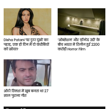
Disha Patani पर टूटा दुखों का
‘ऑब्सेशन’ और ‘हॉन्टेड 3डी’ के
पहाड़, एक ही दिन में दो करीबियों
बीच भारत में रिलीज हुई 2200
को खोया?
करोड़ी Horror Film
ऑटो रिक्शा में खूब बजता था 27
साल पुराना गीत