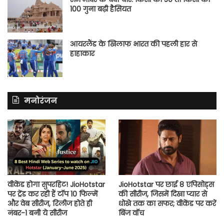
100 गुना बढ़ी हैसियत
आयरलैंड के खिलाफ भारत की पहली हार से
हाहाकार
मनोरंजन
वीकेंड होगा सुपरहिट! JioHotstar
JioHotstar पर छाई 8 एपिसोड्स
पर ट्रेंड कर रही हैं टॉप 10 फिल्में
की सीरीज, जिसमें दिखा प्यार से
और वेब सीरीज, रिलीज होते ही
धोखे तक का सफर; वीकेंड पर करें
नंबर-1 बनी ये सीरीज
बिंज वॉच