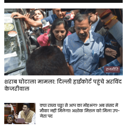
राजनीति
शराब घोटाला मामला: दिल्ली हाईकोर्ट पहुंचे अरविंद
केजरीवाल
क्या राघव चड्ढा से आप का मोहभंग? अब संसद में
मौका नहीं मिलेगा! अशोक मित्तल को मिला उप-
नेता पद