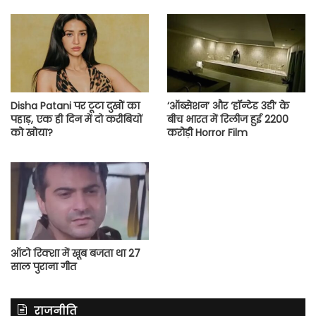
Disha Patani पर टूटा दुखों का
‘ऑब्सेशन’ और ‘हॉन्टेड 3डी’ के
पहाड़, एक ही दिन में दो करीबियों
बीच भारत में रिलीज हुई 2200
को खोया?
करोड़ी Horror Film
ऑटो रिक्शा में खूब बजता था 27
साल पुराना गीत
राजनीति