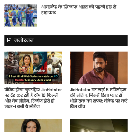
आयरलैंड के खिलाफ भारत की पहली हार से
हाहाकार
मनोरंजन
वीकेंड होगा सुपरहिट! JioHotstar
JioHotstar पर छाई 8 एपिसोड्स
पर ट्रेंड कर रही हैं टॉप 10 फिल्में
की सीरीज, जिसमें दिखा प्यार से
और वेब सीरीज, रिलीज होते ही
धोखे तक का सफर; वीकेंड पर करें
नंबर-1 बनी ये सीरीज
बिंज वॉच