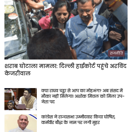
राजनीति
शराब घोटाला मामला: दिल्ली हाईकोर्ट पहुंचे अरविंद
केजरीवाल
क्या राघव चड्ढा से आप का मोहभंग? अब संसद में
मौका नहीं मिलेगा! अशोक मित्तल को मिला उप-
नेता पद
कांग्रेस ने राज्यसभा उम्मीदवार किया घोषित,
कर्मवीर बौद्ध के नाम पर लगी मुहर