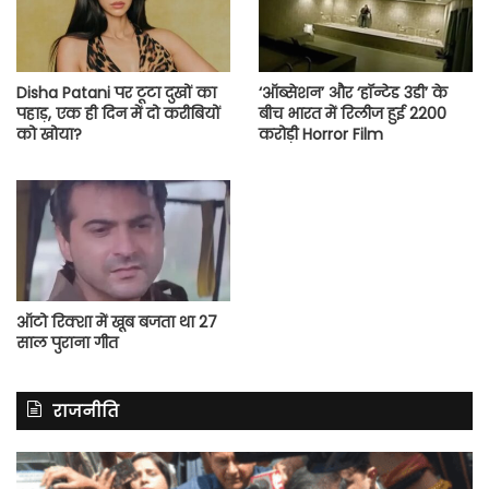
Disha Patani पर टूटा दुखों का
‘ऑब्सेशन’ और ‘हॉन्टेड 3डी’ के
पहाड़, एक ही दिन में दो करीबियों
बीच भारत में रिलीज हुई 2200
को खोया?
करोड़ी Horror Film
ऑटो रिक्शा में खूब बजता था 27
साल पुराना गीत
राजनीति