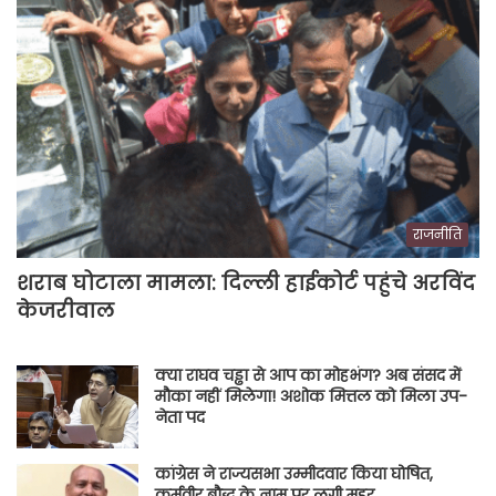
राजनीति
शराब घोटाला मामला: दिल्ली हाईकोर्ट पहुंचे अरविंद
केजरीवाल
क्या राघव चड्ढा से आप का मोहभंग? अब संसद में
मौका नहीं मिलेगा! अशोक मित्तल को मिला उप-
नेता पद
कांग्रेस ने राज्यसभा उम्मीदवार किया घोषित,
कर्मवीर बौद्ध के नाम पर लगी मुहर