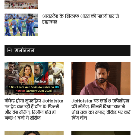
आयरलैंड के खिलाफ भारत की पहली हार से
हाहाकार
मनोरंजन
वीकेंड होगा सुपरहिट! JioHotstar
JioHotstar पर छाई 8 एपिसोड्स
पर ट्रेंड कर रही हैं टॉप 10 फिल्में
की सीरीज, जिसमें दिखा प्यार से
और वेब सीरीज, रिलीज होते ही
धोखे तक का सफर; वीकेंड पर करें
नंबर-1 बनी ये सीरीज
बिंज वॉच