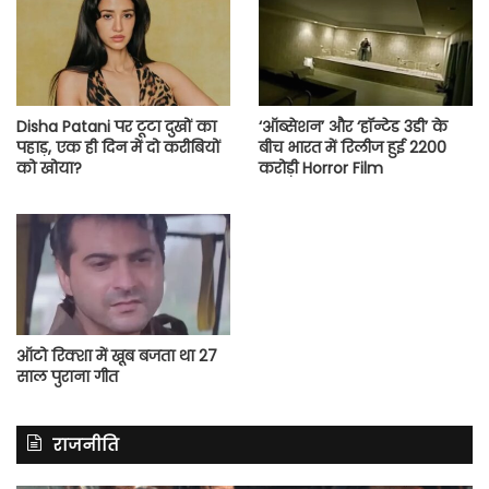
Disha Patani पर टूटा दुखों का
‘ऑब्सेशन’ और ‘हॉन्टेड 3डी’ के
पहाड़, एक ही दिन में दो करीबियों
बीच भारत में रिलीज हुई 2200
को खोया?
करोड़ी Horror Film
ऑटो रिक्शा में खूब बजता था 27
साल पुराना गीत
राजनीति