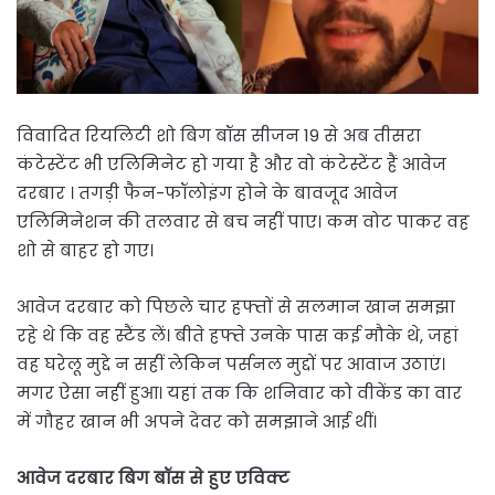
विवादित रियलिटी शो बिग बॉस सीजन 19 से अब तीसरा
कंटेस्टेंट भी एलिमिनेट हो गया है और वो कंटेस्टेंट हैं आवेज
दरबार । तगड़ी फैन-फॉलोइंग होने के बावजूद आवेज
एलिमिनेशन की तलवार से बच नहीं पाए। कम वोट पाकर वह
शो से बाहर हो गए।
आवेज दरबार को पिछले चार हफ्तों से सलमान खान समझा
रहे थे कि वह स्टैंड लें। बीते हफ्ते उनके पास कई मौके थे, जहां
वह घरेलू मुद्दे न सहीं लेकिन पर्सनल मुद्दों पर आवाज उठाएं।
मगर ऐसा नहीं हुआ। यहां तक कि शनिवार को वीकेंड का वार
में गौहर खान भी अपने देवर को समझाने आई थीं।
आवेज दरबार बिग बॉस से हुए एविक्ट