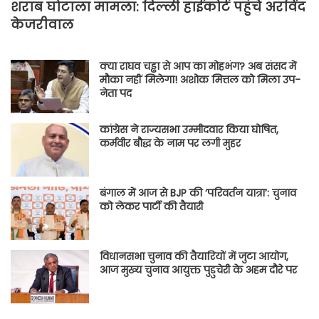
शराब घोटाला मामला: दिल्ली हाईकोर्ट पहुंचे अरविंद
केजरीवाल
क्या राघव चड्ढा से आप का मोहभंग? अब संसद में
मौका नहीं मिलेगा! अशोक मित्तल को मिला उप-
नेता पद
कांग्रेस ने राज्यसभा उम्मीदवार किया घोषित,
कर्मवीर बौद्ध के नाम पर लगी मुहर
बंगाल में आज से BJP की ‘परिवर्तन यात्रा’: चुनाव
को लेकर पार्टी की तैयारी
विधानसभा चुनाव की तैयारियों में जुटा आयोग,
आज मुख्य चुनाव आयुक्त पुडुचेरी के अहम दौरे पर