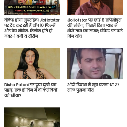
वीकेंड होगा सुपरहिट! JioHotstar
JioHotstar पर छाई 8 एपिसोड्स
पर ट्रेंड कर रही हैं टॉप 10 फिल्में
की सीरीज, जिसमें दिखा प्यार से
और वेब सीरीज, रिलीज होते ही
धोखे तक का सफर; वीकेंड पर करें
नंबर-1 बनी ये सीरीज
बिंज वॉच
Disha Patani पर टूटा दुखों का
ऑटो रिक्शा में खूब बजता था 27
पहाड़, एक ही दिन में दो करीबियों
साल पुराना गीत
को खोया?