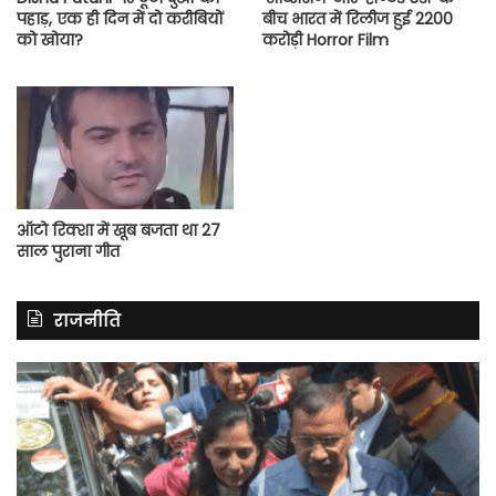
पहाड़, एक ही दिन में दो करीबियों
बीच भारत में रिलीज हुई 2200
को खोया?
करोड़ी Horror Film
ऑटो रिक्शा में खूब बजता था 27
साल पुराना गीत
राजनीति