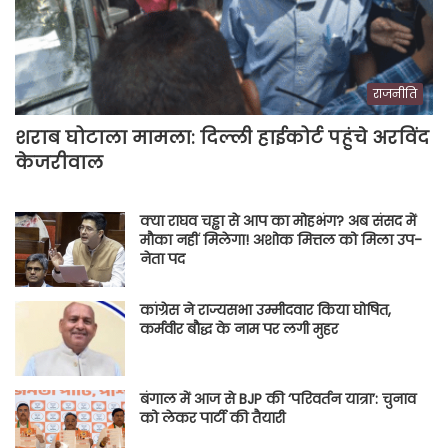
राजनीति
शराब घोटाला मामला: दिल्ली हाईकोर्ट पहुंचे अरविंद
केजरीवाल
क्या राघव चड्ढा से आप का मोहभंग? अब संसद में
मौका नहीं मिलेगा! अशोक मित्तल को मिला उप-
नेता पद
कांग्रेस ने राज्यसभा उम्मीदवार किया घोषित,
कर्मवीर बौद्ध के नाम पर लगी मुहर
बंगाल में आज से BJP की ‘परिवर्तन यात्रा’: चुनाव
को लेकर पार्टी की तैयारी