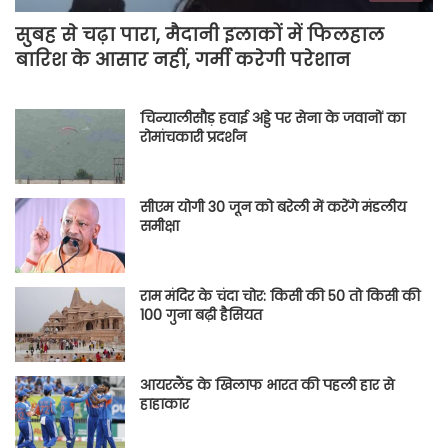
सुबह से चढ़ा पारा, मैदानी इलाकों में फिलहाल
बारिश के आसार नहीं, गर्मी करेगी परेशान
चिन्यालीसौड़ हवाई अड्डे पर सेना के जवानों का
रोमांचकारी प्रदर्शन
सीएम योगी 30 जून को बरेली में करेंगे मंडलीय
समीक्षा
राम मंदिर के चंदा चोर: किसी की 50 तो किसी की
100 गुना बढ़ी हैसियत
आयरलैंड के खिलाफ भारत की पहली हार से
हाहाकार