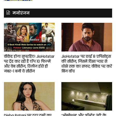
मनोरंजन
वीकेंड होगा सुपरहिट! JioHotstar
JioHotstar पर छाई 8 एपिसोड्स
पर ट्रेंड कर रही हैं टॉप 10 फिल्में
की सीरीज, जिसमें दिखा प्यार से
और वेब सीरीज, रिलीज होते ही
धोखे तक का सफर; वीकेंड पर करें
नंबर-1 बनी ये सीरीज
बिंज वॉच
Disha Patani पर टूटा दुखों का
‘ऑब्सेशन’ और ‘हॉन्टेड 3डी’ के