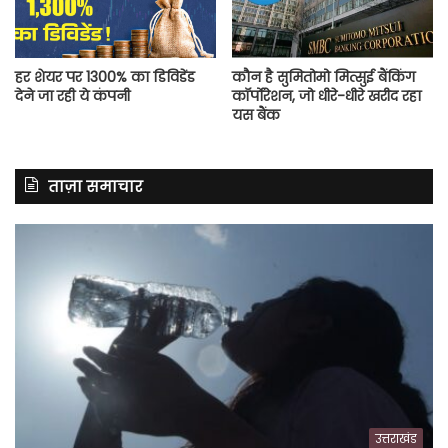
हर शेयर पर 1300% का डिविडेंड
कौन है सुमितोमो मित्सुई बैंकिंग
देने जा रही ये कंपनी
कॉर्पोरेशन, जो धीरे-धीरे खरीद रहा
यस बैंक
ताज़ा समाचार
उत्तराखंड