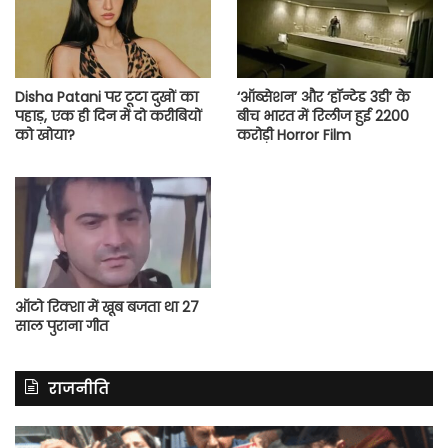
Disha Patani पर टूटा दुखों का
‘ऑब्सेशन’ और ‘हॉन्टेड 3डी’ के
पहाड़, एक ही दिन में दो करीबियों
बीच भारत में रिलीज हुई 2200
को खोया?
करोड़ी Horror Film
ऑटो रिक्शा में खूब बजता था 27
साल पुराना गीत
राजनीति