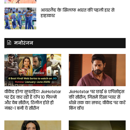
आयरलैंड के खिलाफ भारत की पहली हार से
हाहाकार
मनोरंजन
वीकेंड होगा सुपरहिट! JioHotstar
JioHotstar पर छाई 8 एपिसोड्स
पर ट्रेंड कर रही हैं टॉप 10 फिल्में
की सीरीज, जिसमें दिखा प्यार से
और वेब सीरीज, रिलीज होते ही
धोखे तक का सफर; वीकेंड पर करें
नंबर-1 बनी ये सीरीज
बिंज वॉच