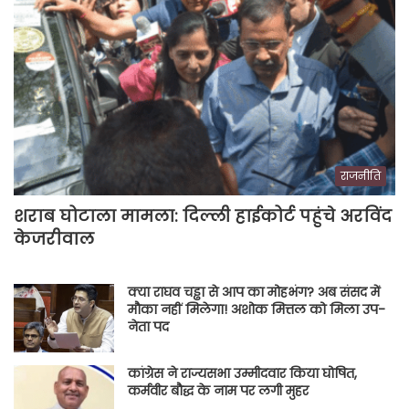
राजनीति
शराब घोटाला मामला: दिल्ली हाईकोर्ट पहुंचे अरविंद
केजरीवाल
क्या राघव चड्ढा से आप का मोहभंग? अब संसद में
मौका नहीं मिलेगा! अशोक मित्तल को मिला उप-
नेता पद
कांग्रेस ने राज्यसभा उम्मीदवार किया घोषित,
कर्मवीर बौद्ध के नाम पर लगी मुहर