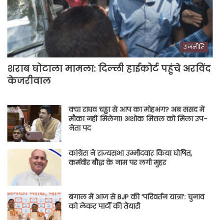
राजनीति
शराब घोटाला मामला: दिल्ली हाईकोर्ट पहुंचे अरविंद
केजरीवाल
क्या राघव चड्ढा से आप का मोहभंग? अब संसद में
मौका नहीं मिलेगा! अशोक मित्तल को मिला उप-
नेता पद
कांग्रेस ने राज्यसभा उम्मीदवार किया घोषित,
कर्मवीर बौद्ध के नाम पर लगी मुहर
बंगाल में आज से BJP की ‘परिवर्तन यात्रा’: चुनाव
को लेकर पार्टी की तैयारी