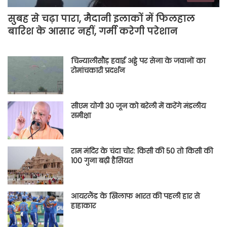
सुबह से चढ़ा पारा, मैदानी इलाकों में फिलहाल
बारिश के आसार नहीं, गर्मी करेगी परेशान
चिन्यालीसौड़ हवाई अड्डे पर सेना के जवानों का
रोमांचकारी प्रदर्शन
सीएम योगी 30 जून को बरेली में करेंगे मंडलीय
समीक्षा
राम मंदिर के चंदा चोर: किसी की 50 तो किसी की
100 गुना बढ़ी हैसियत
आयरलैंड के खिलाफ भारत की पहली हार से
हाहाकार