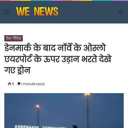
Menu
S
fo
देश-विदेश
डेनमार्क के बाद नॉर्वे के ओस्लो
एयरपोर्ट के ऊपर उड़ान भरते देखे
गए ड्रोन
5
1 minute read