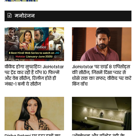
मनोरंजन
वीकेंड होगा सुपरहिट! JioHotstar
JioHotstar पर छाई 8 एपिसोड्स
पर ट्रेंड कर रही हैं टॉप 10 फिल्में
की सीरीज, जिसमें दिखा प्यार से
और वेब सीरीज, रिलीज होते ही
धोखे तक का सफर; वीकेंड पर करें
नंबर-1 बनी ये सीरीज
बिंज वॉच