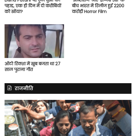
Disha Patani पर टूटा दुखों का
‘ऑब्सेशन’ और ‘हॉन्टेड 3डी’ के
पहाड़, एक ही दिन में दो करीबियों
बीच भारत में रिलीज हुई 2200
को खोया?
करोड़ी Horror Film
ऑटो रिक्शा में खूब बजता था 27
साल पुराना गीत
राजनीति