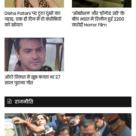
Disha Patani पर टूटा दुखों का
‘ऑब्सेशन’ और ‘हॉन्टेड 3डी’ के
पहाड़, एक ही दिन में दो करीबियों
बीच भारत में रिलीज हुई 2200
को खोया?
करोड़ी Horror Film
ऑटो रिक्शा में खूब बजता था 27
साल पुराना गीत
राजनीति