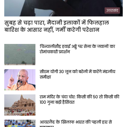
उत्तराखंड
सुबह से चढ़ा पारा, मैदानी इलाकों में फिलहाल
बारिश के आसार नहीं, गर्मी करेगी परेशान
चिन्यालीसौड़ हवाई अड्डे पर सेना के जवानों का
रोमांचकारी प्रदर्शन
सीएम योगी 30 जून को बरेली में करेंगे मंडलीय
समीक्षा
राम मंदिर के चंदा चोर: किसी की 50 तो किसी की
100 गुना बढ़ी हैसियत
आयरलैंड के खिलाफ भारत की पहली हार से