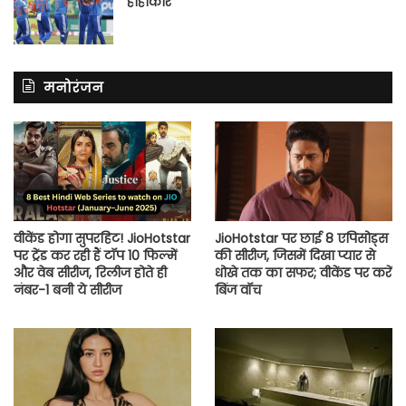
हाहाकार
मनोरंजन
वीकेंड होगा सुपरहिट! JioHotstar
JioHotstar पर छाई 8 एपिसोड्स
पर ट्रेंड कर रही हैं टॉप 10 फिल्में
की सीरीज, जिसमें दिखा प्यार से
और वेब सीरीज, रिलीज होते ही
धोखे तक का सफर; वीकेंड पर करें
नंबर-1 बनी ये सीरीज
बिंज वॉच