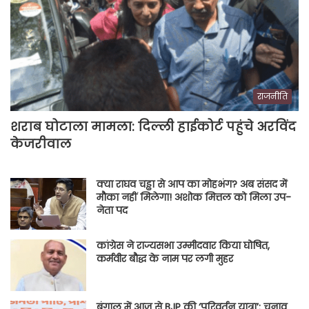
राजनीति
शराब घोटाला मामला: दिल्ली हाईकोर्ट पहुंचे अरविंद
केजरीवाल
क्या राघव चड्ढा से आप का मोहभंग? अब संसद में
मौका नहीं मिलेगा! अशोक मित्तल को मिला उप-
नेता पद
कांग्रेस ने राज्यसभा उम्मीदवार किया घोषित,
कर्मवीर बौद्ध के नाम पर लगी मुहर
बंगाल में आज से BJP की ‘परिवर्तन यात्रा’: चुनाव