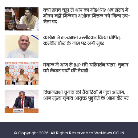
क्या राघव चड्ढा से आप का मोहभंग? अब संसद में
मौका नहीं मिलेगा! अशोक मित्तल को मिला उप-
नेता पद
कांग्रेस ने राज्यसभा उम्मीदवार किया घोषित,
कर्मवीर बौद्ध के नाम पर लगी मुहर
बंगाल में आज से BJP की ‘परिवर्तन यात्रा’: चुनाव
को लेकर पार्टी की तैयारी
विधानसभा चुनाव की तैयारियों में जुटा आयोग,
आज मुख्य चुनाव आयुक्त पुडुचेरी के अहम दौरे पर
© Copyright 2026, All Rights Reserved to WeNews.CO.IN