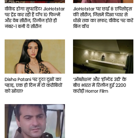
वीकेंड होगा सुपरहिट! JioHotstar
JioHotstar पर छाई 8 एपिसोड्स
पर ट्रेंड कर रही हैं टॉप 10 फिल्में
की सीरीज, जिसमें दिखा प्यार से
और वेब सीरीज, रिलीज होते ही
धोखे तक का सफर; वीकेंड पर करें
नंबर-1 बनी ये सीरीज
बिंज वॉच
Disha Patani पर टूटा दुखों का
‘ऑब्सेशन’ और ‘हॉन्टेड 3डी’ के
पहाड़, एक ही दिन में दो करीबियों
बीच भारत में रिलीज हुई 2200
को खोया?
करोड़ी Horror Film