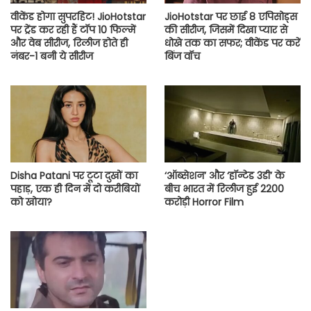
वीकेंड होगा सुपरहिट! JioHotstar
JioHotstar पर छाई 8 एपिसोड्स
पर ट्रेंड कर रही हैं टॉप 10 फिल्में
की सीरीज, जिसमें दिखा प्यार से
और वेब सीरीज, रिलीज होते ही
धोखे तक का सफर; वीकेंड पर करें
नंबर-1 बनी ये सीरीज
बिंज वॉच
Disha Patani पर टूटा दुखों का
‘ऑब्सेशन’ और ‘हॉन्टेड 3डी’ के
पहाड़, एक ही दिन में दो करीबियों
बीच भारत में रिलीज हुई 2200
को खोया?
करोड़ी Horror Film