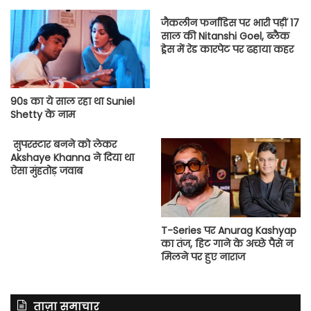
जैकलीन फर्नांडिस पर भारी पड़ीं 17
साल की Nitanshi Goel, ब्लैक
ड्रेस में रेड कारपेट पर ढहाया कहर
90s का ये साल रहा था Suniel
Shetty के नाम
सुपरस्टार बनने को लेकर
Akshaye Khanna ने दिया था
ऐसा मुंहतोड़ जवाब
T-Series पर Anurag Kashyap
का तंज, हिट गाने के अच्छे पैसे न
मिलने पर हुए नाराज
ताज़ा समाचार