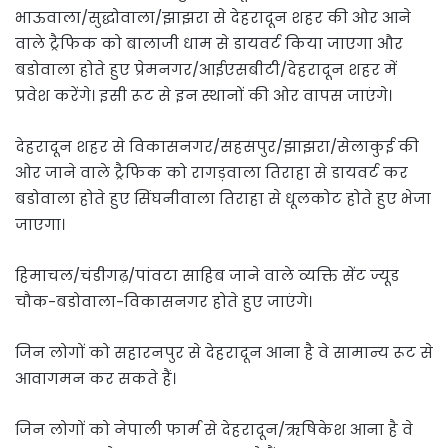
भाऊवाला/सुद्धोवाला/झाझरा से देहरादून शहर की ओर आने
वाले ट्रैफिक को बालाजी धाम से डायवर्ट किया जाएगा और
बडोवाला होते हुए प्रेमनगर/आईएसबीटी/देहरादून शहर में
प्रवेश करेंगे। इसी रूट से इन स्थानों की ओर वापस जाएंगे।
देहरादून शहर से विकासनगर/सहसपुर/झाझरा/सेलाकुई की
ओर जाने वाले ट्रैफिक को रागड़वाला तिराहा से डायवर्ट कर
बडोवाला होते हुए सिंघनीवाला तिराहा से धूलकोट होते हुए भेजा
जाएगा।
हिमाचल/चंडीगढ़/पांवटा साहिब जाने वाले व्यक्ति सेंट ज्यूड
चौक-बडोवाला-विकासनगर होते हुए जाएंगे।
जिन लोगों को सहारनपुर से देहरादून आना है वे सामान्य रूट से
आवागमन कर सकते हैं।
जिन लोगों को नेपाली फार्म से देहरादून/ऋषिकेश आना है वे