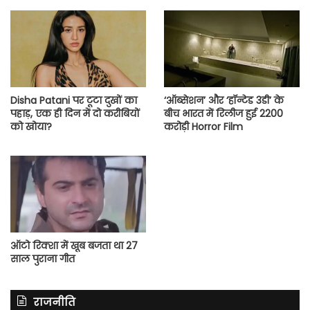
Disha Patani पर टूटा दुखों का
‘ऑब्सेशन’ और ‘हॉन्टेड 3डी’ के
पहाड़, एक ही दिन में दो करीबियों
बीच भारत में रिलीज हुई 2200
को खोया?
करोड़ी Horror Film
ऑटो रिक्शा में खूब बजता था 27
साल पुराना गीत
राजनीति