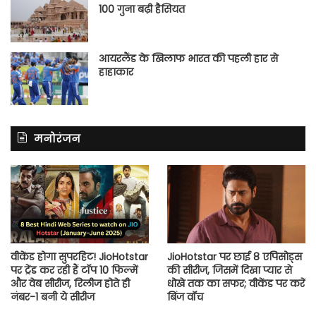
100 गुना बढ़ी हैसियत
आयरलैंड के खिलाफ भारत की पहली हार से
हाहाकार
मनोरंजन
वीकेंड होगा सुपरहिट! JioHotstar
JioHotstar पर छाई 8 एपिसोड्स
पर ट्रेंड कर रही हैं टॉप 10 फिल्में
की सीरीज, जिसमें दिखा प्यार से
और वेब सीरीज, रिलीज होते ही
धोखे तक का सफर; वीकेंड पर करें
नंबर-1 बनी ये सीरीज
बिंज वॉच