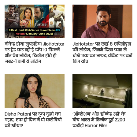
वीकेंड होगा सुपरहिट! JioHotstar
JioHotstar पर छाई 8 एपिसोड्स
पर ट्रेंड कर रही हैं टॉप 10 फिल्में
की सीरीज, जिसमें दिखा प्यार से
और वेब सीरीज, रिलीज होते ही
धोखे तक का सफर; वीकेंड पर करें
नंबर-1 बनी ये सीरीज
बिंज वॉच
Disha Patani पर टूटा दुखों का
‘ऑब्सेशन’ और ‘हॉन्टेड 3डी’ के
पहाड़, एक ही दिन में दो करीबियों
बीच भारत में रिलीज हुई 2200
को खोया?
करोड़ी Horror Film