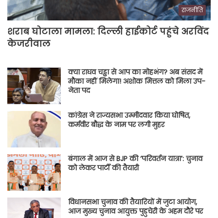
राजनीति
शराब घोटाला मामला: दिल्ली हाईकोर्ट पहुंचे अरविंद
केजरीवाल
क्या राघव चड्ढा से आप का मोहभंग? अब संसद में
मौका नहीं मिलेगा! अशोक मित्तल को मिला उप-
नेता पद
कांग्रेस ने राज्यसभा उम्मीदवार किया घोषित,
कर्मवीर बौद्ध के नाम पर लगी मुहर
बंगाल में आज से BJP की ‘परिवर्तन यात्रा’: चुनाव
को लेकर पार्टी की तैयारी
विधानसभा चुनाव की तैयारियों में जुटा आयोग,
आज मुख्य चुनाव आयुक्त पुडुचेरी के अहम दौरे पर