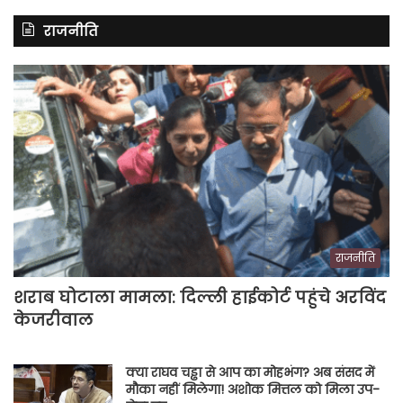
राजनीति
राजनीति
शराब घोटाला मामला: दिल्ली हाईकोर्ट पहुंचे अरविंद
केजरीवाल
क्या राघव चड्ढा से आप का मोहभंग? अब संसद में
मौका नहीं मिलेगा! अशोक मित्तल को मिला उप-