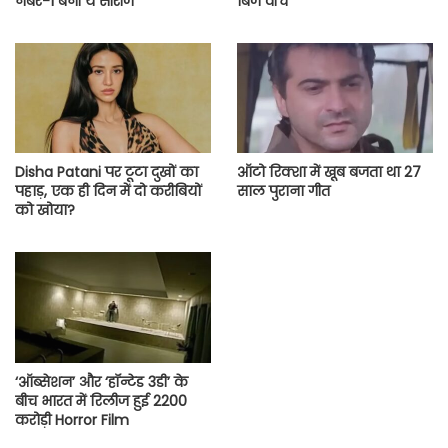
नंबर-1 बनी ये सीरीज
बिंज वॉच
Disha Patani पर टूटा दुखों का
ऑटो रिक्शा में खूब बजता था 27
पहाड़, एक ही दिन में दो करीबियों
साल पुराना गीत
को खोया?
‘ऑब्सेशन’ और ‘हॉन्टेड 3डी’ के
बीच भारत में रिलीज हुई 2200
करोड़ी Horror Film