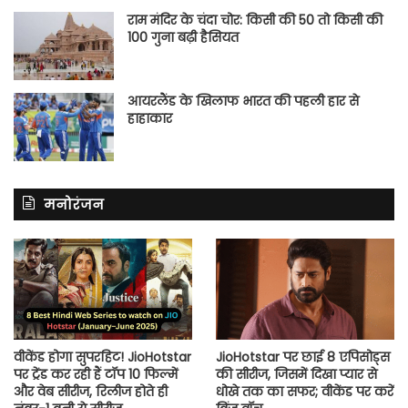
राम मंदिर के चंदा चोर: किसी की 50 तो किसी की
100 गुना बढ़ी हैसियत
आयरलैंड के खिलाफ भारत की पहली हार से
हाहाकार
मनोरंजन
वीकेंड होगा सुपरहिट! JioHotstar
JioHotstar पर छाई 8 एपिसोड्स
पर ट्रेंड कर रही हैं टॉप 10 फिल्में
की सीरीज, जिसमें दिखा प्यार से
और वेब सीरीज, रिलीज होते ही
धोखे तक का सफर; वीकेंड पर करें