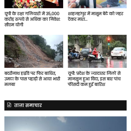
यूपी के रक्षा गलियारों में 35,000
शाहजहांपुर में मासूम बेटे को जहर
करोड़ रुपये से अधिक का निवेश:
देकर मारा…
सीएम योगी
बदरीनाथ हाईवे पर फिर बाधित,
यूपी: प्रदेश के ज्यादातर जिलों से
उमटा के पास पहाड़ी से आया भारी
मानसून हुआ विदा, इस बार पांच
मलबा
फीसदी कम हुई बारिश
ताज़ा समाचार