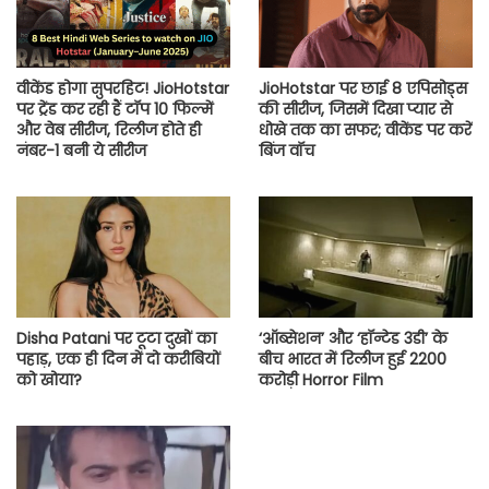
वीकेंड होगा सुपरहिट! JioHotstar
JioHotstar पर छाई 8 एपिसोड्स
पर ट्रेंड कर रही हैं टॉप 10 फिल्में
की सीरीज, जिसमें दिखा प्यार से
और वेब सीरीज, रिलीज होते ही
धोखे तक का सफर; वीकेंड पर करें
नंबर-1 बनी ये सीरीज
बिंज वॉच
Disha Patani पर टूटा दुखों का
‘ऑब्सेशन’ और ‘हॉन्टेड 3डी’ के
पहाड़, एक ही दिन में दो करीबियों
बीच भारत में रिलीज हुई 2200
को खोया?
करोड़ी Horror Film