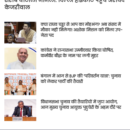
शराब घोटाला मामला: दिल्ली हाईकोर्ट पहुंचे अरविंद
केजरीवाल
क्या राघव चड्ढा से आप का मोहभंग? अब संसद में
मौका नहीं मिलेगा! अशोक मित्तल को मिला उप-
नेता पद
कांग्रेस ने राज्यसभा उम्मीदवार किया घोषित,
कर्मवीर बौद्ध के नाम पर लगी मुहर
बंगाल में आज से BJP की ‘परिवर्तन यात्रा’: चुनाव
को लेकर पार्टी की तैयारी
विधानसभा चुनाव की तैयारियों में जुटा आयोग,
आज मुख्य चुनाव आयुक्त पुडुचेरी के अहम दौरे पर