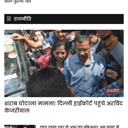
साल पुराना गीत
राजनीति
राजनीति
शराब घोटाला मामला: दिल्ली हाईकोर्ट पहुंचे अरविंद
केजरीवाल
क्या राघव चड्ढा से आप का मोहभंग? अब संसद में