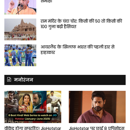
समीक्षा
राम मंदिर के चंदा चोर: किसी की 50 तो किसी की
100 गुना बढ़ी हैसियत
आयरलैंड के खिलाफ भारत की पहली हार से
हाहाकार
मनोरंजन
वीकेंड होगा सुपरहिट! JioHotstar
JioHotstar पर छाई 8 एपिसोड्स