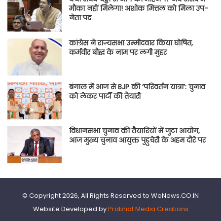
मौका नहीं मिलेगा! अशोक मित्तल को मिला उप-
नेता पद
कांग्रेस ने राज्यसभा उम्मीदवार किया घोषित,
कर्मवीर बौद्ध के नाम पर लगी मुहर
बंगाल में आज से BJP की ‘परिवर्तन यात्रा’: चुनाव
को लेकर पार्टी की तैयारी
विधानसभा चुनाव की तैयारियों में जुटा आयोग,
आज मुख्य चुनाव आयुक्त पुडुचेरी के अहम दौरे पर
© Copyright 2026, All Rights Reserved to WeNews.CO.IN
Website Developed by
Prabhat Media Creations