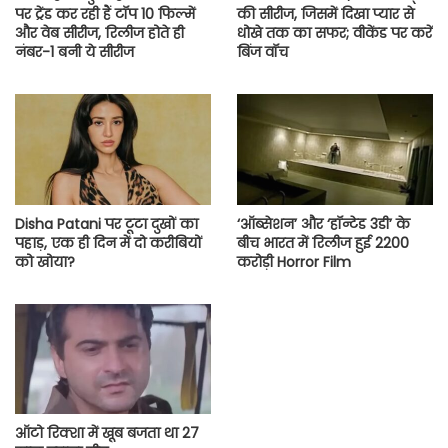
पर ट्रेंड कर रही हैं टॉप 10 फिल्में
की सीरीज, जिसमें दिखा प्यार से
और वेब सीरीज, रिलीज होते ही
धोखे तक का सफर; वीकेंड पर करें
नंबर-1 बनी ये सीरीज
बिंज वॉच
Disha Patani पर टूटा दुखों का
‘ऑब्सेशन’ और ‘हॉन्टेड 3डी’ के
पहाड़, एक ही दिन में दो करीबियों
बीच भारत में रिलीज हुई 2200
को खोया?
करोड़ी Horror Film
ऑटो रिक्शा में खूब बजता था 27