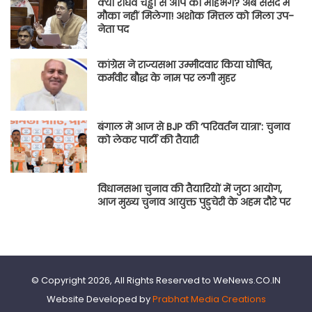
क्या राघव चड्ढा से आप का मोहभंग? अब संसद में
मौका नहीं मिलेगा! अशोक मित्तल को मिला उप-
नेता पद
कांग्रेस ने राज्यसभा उम्मीदवार किया घोषित,
कर्मवीर बौद्ध के नाम पर लगी मुहर
बंगाल में आज से BJP की ‘परिवर्तन यात्रा’: चुनाव
को लेकर पार्टी की तैयारी
विधानसभा चुनाव की तैयारियों में जुटा आयोग,
आज मुख्य चुनाव आयुक्त पुडुचेरी के अहम दौरे पर
© Copyright 2026, All Rights Reserved to WeNews.CO.IN
Website Developed by
Prabhat Media Creations