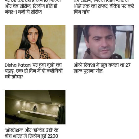
पर ट्रेंड कर रही हैं टॉप 10 फिल्में
की सीरीज, जिसमें दिखा प्यार से
और वेब सीरीज, रिलीज होते ही
धोखे तक का सफर; वीकेंड पर करें
नंबर-1 बनी ये सीरीज
बिंज वॉच
Disha Patani पर टूटा दुखों का
ऑटो रिक्शा में खूब बजता था 27
पहाड़, एक ही दिन में दो करीबियों
साल पुराना गीत
को खोया?
‘ऑब्सेशन’ और ‘हॉन्टेड 3डी’ के
बीच भारत में रिलीज हुई 2200