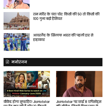
राम मंदिर के चंदा चोर: किसी की 50 तो किसी की
100 गुना बढ़ी हैसियत
आयरलैंड के खिलाफ भारत की पहली हार से
हाहाकार
मनोरंजन
वीकेंड होगा सुपरहिट! JioHotstar
JioHotstar पर छाई 8 एपिसोड्स