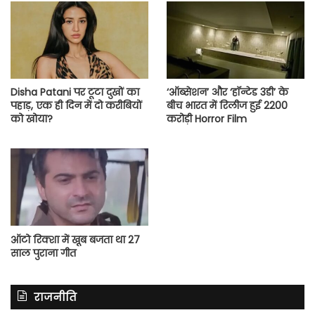
Disha Patani पर टूटा दुखों का
‘ऑब्सेशन’ और ‘हॉन्टेड 3डी’ के
पहाड़, एक ही दिन में दो करीबियों
बीच भारत में रिलीज हुई 2200
को खोया?
करोड़ी Horror Film
ऑटो रिक्शा में खूब बजता था 27
साल पुराना गीत
राजनीति