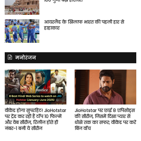
आयरलैंड के खिलाफ भारत की पहली हार से
हाहाकार
मनोरंजन
वीकेंड होगा सुपरहिट! JioHotstar
JioHotstar पर छाई 8 एपिसोड्स
पर ट्रेंड कर रही हैं टॉप 10 फिल्में
की सीरीज, जिसमें दिखा प्यार से
और वेब सीरीज, रिलीज होते ही
धोखे तक का सफर; वीकेंड पर करें
नंबर-1 बनी ये सीरीज
बिंज वॉच