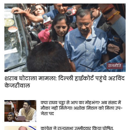
राजनीति
शराब घोटाला मामला: दिल्ली हाईकोर्ट पहुंचे अरविंद
केजरीवाल
क्या राघव चड्ढा से आप का मोहभंग? अब संसद में
मौका नहीं मिलेगा! अशोक मित्तल को मिला उप-
नेता पद
कांग्रेस ने राज्यसभा उम्मीदवार किया घोषित,