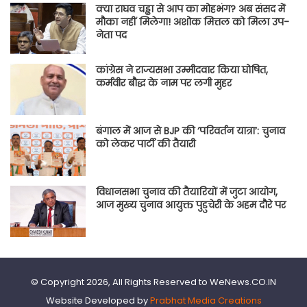
क्या राघव चड्ढा से आप का मोहभंग? अब संसद में
मौका नहीं मिलेगा! अशोक मित्तल को मिला उप-
नेता पद
कांग्रेस ने राज्यसभा उम्मीदवार किया घोषित,
कर्मवीर बौद्ध के नाम पर लगी मुहर
बंगाल में आज से BJP की ‘परिवर्तन यात्रा’: चुनाव
को लेकर पार्टी की तैयारी
विधानसभा चुनाव की तैयारियों में जुटा आयोग,
आज मुख्य चुनाव आयुक्त पुडुचेरी के अहम दौरे पर
© Copyright 2026, All Rights Reserved to WeNews.CO.IN
Website Developed by
Prabhat Media Creations