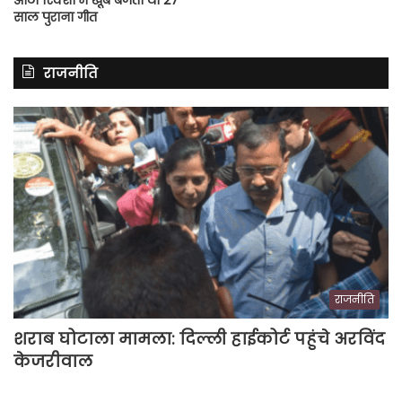
साल पुराना गीत
राजनीति
राजनीति
शराब घोटाला मामला: दिल्ली हाईकोर्ट पहुंचे अरविंद
केजरीवाल