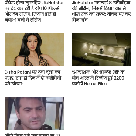
वीकेंड होगा सुपरहिट! JioHotstar
JioHotstar पर छाई 8 एपिसोड्स
पर ट्रेंड कर रही हैं टॉप 10 फिल्में
की सीरीज, जिसमें दिखा प्यार से
और वेब सीरीज, रिलीज होते ही
धोखे तक का सफर; वीकेंड पर करें
नंबर-1 बनी ये सीरीज
बिंज वॉच
Disha Patani पर टूटा दुखों का
‘ऑब्सेशन’ और ‘हॉन्टेड 3डी’ के
पहाड़, एक ही दिन में दो करीबियों
बीच भारत में रिलीज हुई 2200
को खोया?
करोड़ी Horror Film
ऑटो रिक्शा में खूब बजता था 27