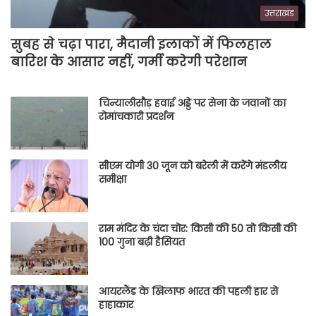
उत्तराखंड
सुबह से चढ़ा पारा, मैदानी इलाकों में फिलहाल
बारिश के आसार नहीं, गर्मी करेगी परेशान
चिन्यालीसौड़ हवाई अड्डे पर सेना के जवानों का
रोमांचकारी प्रदर्शन
सीएम योगी 30 जून को बरेली में करेंगे मंडलीय
समीक्षा
राम मंदिर के चंदा चोर: किसी की 50 तो किसी की
100 गुना बढ़ी हैसियत
आयरलैंड के खिलाफ भारत की पहली हार से
हाहाकार