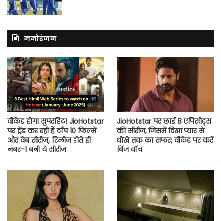
मनोरंजन
वीकेंड होगा सुपरहिट! JioHotstar
JioHotstar पर छाई 8 एपिसोड्स
पर ट्रेंड कर रही हैं टॉप 10 फिल्में
की सीरीज, जिसमें दिखा प्यार से
और वेब सीरीज, रिलीज होते ही
धोखे तक का सफर; वीकेंड पर करें
नंबर-1 बनी ये सीरीज
बिंज वॉच