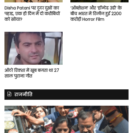
Disha Patani पर टूटा दुखों का
‘ऑब्सेशन’ और ‘हॉन्टेड 3डी’ के
पहाड़, एक ही दिन में दो करीबियों
बीच भारत में रिलीज हुई 2200
को खोया?
करोड़ी Horror Film
ऑटो रिक्शा में खूब बजता था 27
साल पुराना गीत
राजनीति