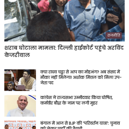
राजनीति
शराब घोटाला मामला: दिल्ली हाईकोर्ट पहुंचे अरविंद
केजरीवाल
क्या राघव चड्ढा से आप का मोहभंग? अब संसद में
मौका नहीं मिलेगा! अशोक मित्तल को मिला उप-
नेता पद
कांग्रेस ने राज्यसभा उम्मीदवार किया घोषित,
कर्मवीर बौद्ध के नाम पर लगी मुहर
बंगाल में आज से BJP की ‘परिवर्तन यात्रा’: चुनाव
को लेकर पार्टी की तैयारी