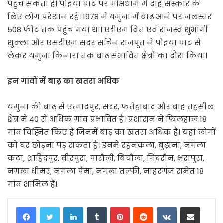
पहुंच सकता है। पोइया घाट पर मोक्षधाम में दाह संस्कार के
लिए लोग परेशान रहे। 1978 में यमुना में बाढ़ आने पर जलस्तर
508 फीट तक पहुंच गया था। एडीएम वित्त एवं राजस्व शुभांगी
शुक्ला और एसडीएम सदर सचिन राजपूत ने पोइया घाट से
लेकर यमुना किनारा तक बाढ़ संभावित क्षेत्रों का दौरा किया।
इन गांवों में बाढ़ का खतरा अधिक
यमुना की बाढ़ से एत्मादपुर, सदर, फतेहाबाद और बाह तहसील
क्षेत्र में 40 से अधिक गांव प्रभावित हैं। प्रशासन ने फिलहाल 18
गांव चिह्नित किए हैं जिनमें बाढ़ का खतरा अधिक है। यहां लोगों
को घर छोड़ना पड़ सकता है। इनमें रहनकला, बुढ़ाना, नगला
कटा, शाहिदपुर, वीरपुरा, पारौली, बिचौला, गिदरौन, भरापुरा,
नगला धीमर, नगला पैमा, नगला तल्फी, नाहरगंज समेत 18
गांव शामिल हैं।
LinkedIn
Tumblr
Pinterest
Reddit
VKontakte
Share via Email