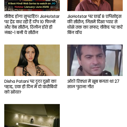
वीकेंड होगा सुपरहिट! JioHotstar
JioHotstar पर छाई 8 एपिसोड्स
पर ट्रेंड कर रही हैं टॉप 10 फिल्में
की सीरीज, जिसमें दिखा प्यार से
और वेब सीरीज, रिलीज होते ही
धोखे तक का सफर; वीकेंड पर करें
नंबर-1 बनी ये सीरीज
बिंज वॉच
Disha Patani पर टूटा दुखों का
ऑटो रिक्शा में खूब बजता था 27
पहाड़, एक ही दिन में दो करीबियों
साल पुराना गीत
को खोया?