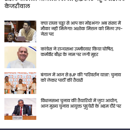
केजरीवाल
क्या राघव चड्ढा से आप का मोहभंग? अब संसद में
मौका नहीं मिलेगा! अशोक मित्तल को मिला उप-
नेता पद
कांग्रेस ने राज्यसभा उम्मीदवार किया घोषित,
कर्मवीर बौद्ध के नाम पर लगी मुहर
बंगाल में आज से BJP की ‘परिवर्तन यात्रा’: चुनाव
को लेकर पार्टी की तैयारी
विधानसभा चुनाव की तैयारियों में जुटा आयोग,
आज मुख्य चुनाव आयुक्त पुडुचेरी के अहम दौरे पर