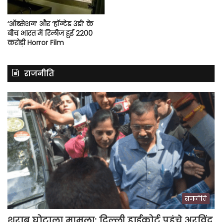
‘ऑब्सेशन’ और ‘हॉन्टेड 3डी’ के
बीच भारत में रिलीज हुई 2200
करोड़ी Horror Film
राजनीति
राजनीति
शराब घोटाला मामला: दिल्ली हाईकोर्ट पहुंचे अरविंद