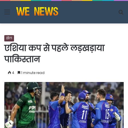
Menu
S
fo
खेल
एशिया कप से पहले लड़खड़ाया
पाकिस्तान
4
1 minute read