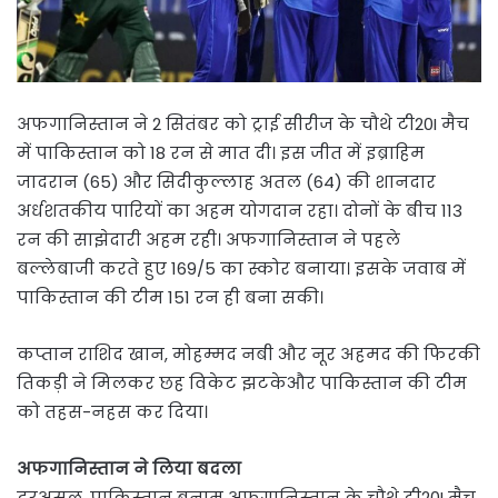
अफगानिस्तान ने 2 सितंबर को ट्राई सीरीज के चौथे टी20I मैच
में पाकिस्तान को 18 रन से मात दी। इस जीत में इब्राहिम
जादरान (65) और सिदीकुल्लाह अतल (64) की शानदार
अर्धशतकीय पारियों का अहम योगदान रहा। दोनों के बीच 113
रन की साझेदारी अहम रही। अफगानिस्तान ने पहले
बल्लेबाजी करते हुए 169/5 का स्कोर बनाया। इसके जवाब में
पाकिस्तान की टीम 151 रन ही बना सकी।
कप्तान राशिद खान, मोहम्मद नबी और नूर अहमद की फिरकी
तिकड़ी ने मिलकर छह विकेट झटकेऔर पाकिस्तान की टीम
को तहस-नहस कर दिया।
अफगानिस्तान ने लिया बदला
दरअसल, पाकिस्तान बनाम अफगानिस्तान के चौथे टी20I मैच