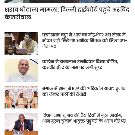
शराब घोटाला मामला: दिल्ली हाईकोर्ट पहुंचे अरविंद
केजरीवाल
क्या राघव चड्ढा से आप का मोहभंग? अब संसद में
मौका नहीं मिलेगा! अशोक मित्तल को मिला उप-
नेता पद
कांग्रेस ने राज्यसभा उम्मीदवार किया घोषित,
कर्मवीर बौद्ध के नाम पर लगी मुहर
बंगाल में आज से BJP की ‘परिवर्तन यात्रा’: चुनाव
को लेकर पार्टी की तैयारी
विधानसभा चुनाव की तैयारियों में जुटा आयोग,
आज मुख्य चुनाव आयुक्त पुडुचेरी के अहम दौरे पर