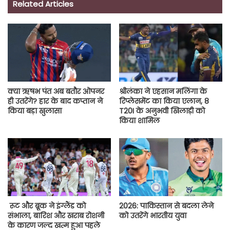
Related Articles
क्या ऋषभ पंत अब बतौर ओपनर
श्रीलंका ने एहसान मलिंगा के
ही उतरेंगे? हार के बाद कप्तान ने
रिप्‍लेसमेंट का किया एलान, 8
किया बड़ा खुलासा
T20I के अनुभवी खिलाड़ी को
किया शामिल
रूट और ब्रूक ने इंग्लैंड को
2026: पाकिस्तान से बदला लेने
संभाला, बारिश और खराब रोशनी
को उतरेंगे भारतीय युवा
के कारण जल्द खत्म हुआ पहले