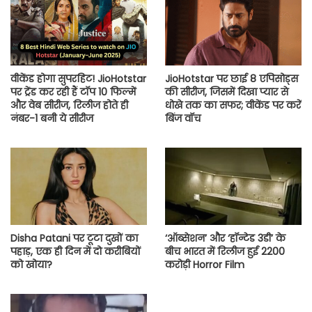
वीकेंड होगा सुपरहिट! JioHotstar
JioHotstar पर छाई 8 एपिसोड्स
पर ट्रेंड कर रही हैं टॉप 10 फिल्में
की सीरीज, जिसमें दिखा प्यार से
और वेब सीरीज, रिलीज होते ही
धोखे तक का सफर; वीकेंड पर करें
नंबर-1 बनी ये सीरीज
बिंज वॉच
Disha Patani पर टूटा दुखों का
‘ऑब्सेशन’ और ‘हॉन्टेड 3डी’ के
पहाड़, एक ही दिन में दो करीबियों
बीच भारत में रिलीज हुई 2200
को खोया?
करोड़ी Horror Film