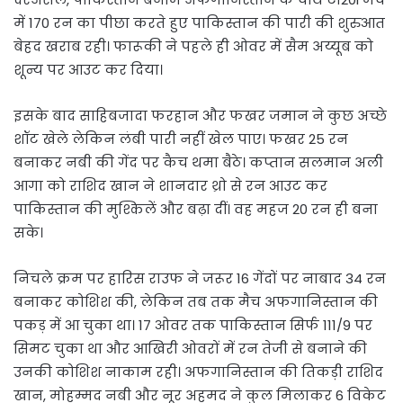
में 170 रन का पीछा करते हुए पाकिस्तान की पारी की शुरुआत
बेहद खराब रही। फारूकी ने पहले ही ओवर में सैम अय्यूब को
शून्य पर आउट कर दिया।
इसके बाद साहिबजादा फरहान और फखर जमान ने कुछ अच्छे
शॉट खेले लेकिन लंबी पारी नहीं खेल पाए। फखर 25 रन
बनाकर नबी की गेंद पर कैच थमा बैठे। कप्तान सलमान अली
आगा को राशिद खान ने शानदार थ्रो से रन आउट कर
पाकिस्तान की मुश्किलें और बढ़ा दीं। वह महज 20 रन ही बना
सके।
निचले क्रम पर हारिस राउफ ने जरूर 16 गेंदों पर नाबाद 34 रन
बनाकर कोशिश की, लेकिन तब तक मैच अफगानिस्तान की
पकड़ में आ चुका था। 17 ओवर तक पाकिस्तान सिर्फ 111/9 पर
सिमट चुका था और आखिरी ओवरों में रन तेजी से बनाने की
उनकी कोशिश नाकाम रही। अफगानिस्तान की तिकड़ी राशिद
खान, मोहम्मद नबी और नूर अहमद ने कुल मिलाकर 6 विकेट