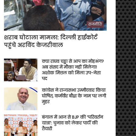
राजनीति
शराब घोटाला मामला: दिल्ली हाईकोर्ट
पहुंचे अरविंद केजरीवाल
क्या राघव चड्ढा से आप का मोहभंग?
अब संसद में मौका नहीं मिलेगा!
अशोक मित्तल को मिला उप-नेता
पद
कांग्रेस ने राज्यसभा उम्मीदवार किया
घोषित, कर्मवीर बौद्ध के नाम पर लगी
मुहर
बंगाल में आज से BJP की ‘परिवर्तन
यात्रा’: चुनाव को लेकर पार्टी की
तैयारी