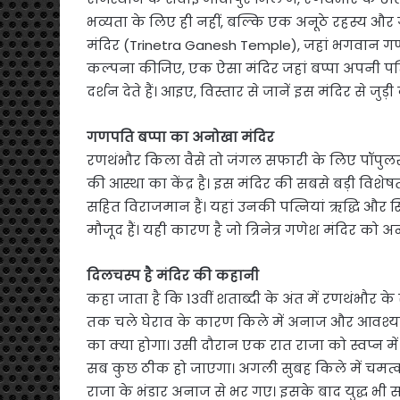
भव्यता के लिए ही नहीं, बल्कि एक अनूठे रहस्य और गह
मंदिर (Trinetra Ganesh Temple), जहां भगवान गणेश
कल्पना कीजिए, एक ऐसा मंदिर जहां बप्पा अपनी पत्नियो
दर्शन देते हैं। आइए, विस्तार से जानें इस मंदिर से जुड़ी
गणपति बप्पा का अनोखा मंदिर
रणथंभौर किला वैसे तो जंगल सफारी के लिए पॉपुलर है, 
की आस्था का केंद्र है। इस मंदिर की सबसे बड़ी विशेष
सहित विराजमान हैं। यहां उनकी पत्नियां ऋद्धि और स
मौजूद हैं। यही कारण है जो त्रिनेत्र गणेश मंदिर को अ
दिलचस्प है मंदिर की कहानी
कहा जाता है कि 13वीं शताब्दी के अंत में रणथंभौर के
तक चले घेराव के कारण किले में अनाज और आवश्यक 
का क्या होगा। उसी दौरान एक रात राजा को स्वप्न में
सब कुछ ठीक हो जाएगा। अगली सुबह किले में चमत्कार
राजा के भंडार अनाज से भर गए। इसके बाद युद्ध भी सम