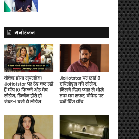
मनोरंजन
वीकेंड होगा सुपरहिट!
JioHotstar पर छाई 8
JioHotstar पर ट्रेंड कर रही
एपिसोड्स की सीरीज,
हैं टॉप 10 फिल्में और वेब
जिसमें दिखा प्यार से धोखे
सीरीज, रिलीज होते ही
तक का सफर; वीकेंड पर
नंबर-1 बनी ये सीरीज
करें बिंज वॉच