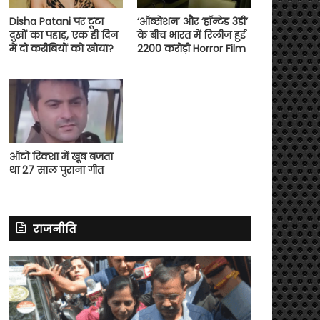
Disha Patani पर टूटा
‘ऑब्सेशन’ और ‘हॉन्टेड 3डी’
दुखों का पहाड़, एक ही दिन
के बीच भारत में रिलीज हुई
में दो करीबियों को खोया?
2200 करोड़ी Horror Film
ऑटो रिक्शा में खूब बजता
था 27 साल पुराना गीत
राजनीति