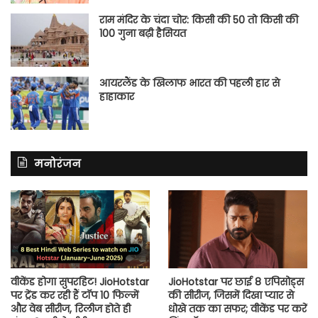
राम मंदिर के चंदा चोर: किसी की 50 तो किसी की
100 गुना बढ़ी हैसियत
आयरलैंड के खिलाफ भारत की पहली हार से
हाहाकार
मनोरंजन
वीकेंड होगा सुपरहिट! JioHotstar
JioHotstar पर छाई 8 एपिसोड्स
पर ट्रेंड कर रही हैं टॉप 10 फिल्में
की सीरीज, जिसमें दिखा प्यार से
और वेब सीरीज, रिलीज होते ही
धोखे तक का सफर; वीकेंड पर करें