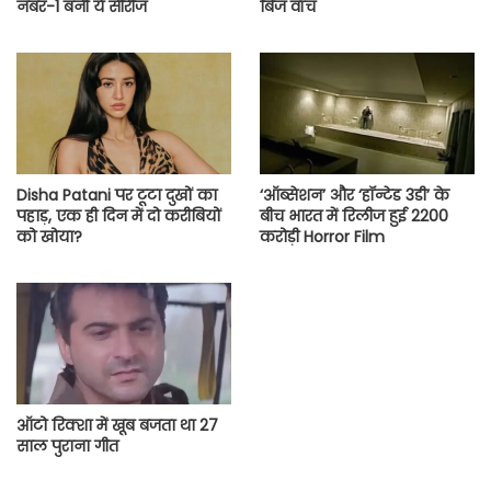
नंबर-1 बनी ये सीरीज
बिंज वॉच
Disha Patani पर टूटा दुखों का
‘ऑब्सेशन’ और ‘हॉन्टेड 3डी’ के
पहाड़, एक ही दिन में दो करीबियों
बीच भारत में रिलीज हुई 2200
को खोया?
करोड़ी Horror Film
ऑटो रिक्शा में खूब बजता था 27
साल पुराना गीत