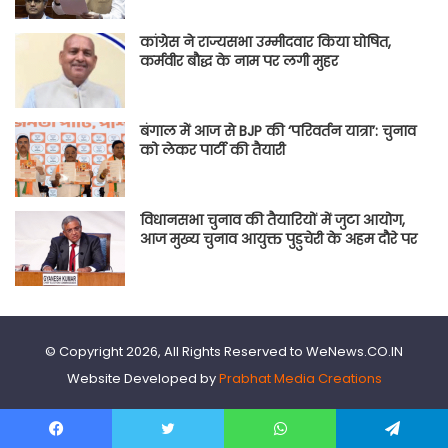
कांग्रेस ने राज्यसभा उम्मीदवार किया घोषित,
कर्मवीर बौद्ध के नाम पर लगी मुहर
बंगाल में आज से BJP की ‘परिवर्तन यात्रा’: चुनाव
को लेकर पार्टी की तैयारी
विधानसभा चुनाव की तैयारियों में जुटा आयोग,
आज मुख्य चुनाव आयुक्त पुडुचेरी के अहम दौरे पर
© Copyright 2026, All Rights Reserved to WeNews.CO.IN
Website Developed by
Prabhat Media Creations
Facebook
Twitter
WhatsApp
Telegram