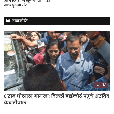
ऑटो रिक्शा में खूब बजता था 27
साल पुराना गीत
राजनीति
राजनीति
शराब घोटाला मामला: दिल्ली हाईकोर्ट पहुंचे अरविंद
केजरीवाल