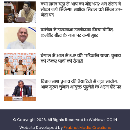
क्या राघव चड्ढा से आप का मोहभंग? अब संसद में
मौका नहीं मिलेगा! अशोक मित्तल को मिला उप-
नेता पद
कांग्रेस ने राज्यसभा उम्मीदवार किया घोषित,
कर्मवीर बौद्ध के नाम पर लगी मुहर
बंगाल में आज से BJP की ‘परिवर्तन यात्रा’: चुनाव
को लेकर पार्टी की तैयारी
विधानसभा चुनाव की तैयारियों में जुटा आयोग,
आज मुख्य चुनाव आयुक्त पुडुचेरी के अहम दौरे पर
© Copyright 2026, All Rights Reserved to WeNews.CO.IN
Website Developed by
Prabhat Media Creations