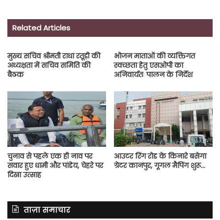
Related Articles
मुख्य सचिव श्रीमती राधा रतूड़ी की
भोजन माताओं की व्यक्तिगत
अध्यक्षता में सचिव समिति की
स्वच्छता हेतु एसओपी का
बैठक
अनिवार्यतः पालन के निर्देश
चुनाव से पहले एक ही नाव पर
आउटर रिंग रोड के किनारे बसेगा
सवार हुए धामी और पांडेय, चेहरे पर
ग्रेटर कानपुर, गूगल मैपिंग शुरू…
दिखा उत्साह
ताज़ा समाचार