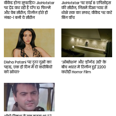
वीकेंड होगा सुपरहिट! JioHotstar
JioHotstar पर छाई 8 एपिसोड्स
पर ट्रेंड कर रही हैं टॉप 10 फिल्में
की सीरीज, जिसमें दिखा प्यार से
और वेब सीरीज, रिलीज होते ही
धोखे तक का सफर; वीकेंड पर करें
नंबर-1 बनी ये सीरीज
बिंज वॉच
Disha Patani पर टूटा दुखों का
‘ऑब्सेशन’ और ‘हॉन्टेड 3डी’ के
पहाड़, एक ही दिन में दो करीबियों
बीच भारत में रिलीज हुई 2200
को खोया?
करोड़ी Horror Film