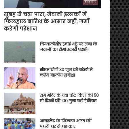
उत्तराखंड
सुबह से चढ़ा पारा, मैदानी इलाकों में
फिलहाल बारिश के आसार नहीं, गर्मी
करेगी परेशान
चिन्यालीसौड़ हवाई अड्डे पर सेना के
जवानों का रोमांचकारी प्रदर्शन
सीएम योगी 30 जून को बरेली में
करेंगे मंडलीय समीक्षा
राम मंदिर के चंदा चोर: किसी की 50
तो किसी की 100 गुना बढ़ी हैसियत
आयरलैंड के खिलाफ भारत की
पहली हार से हाहाकार