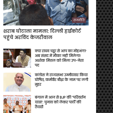
राजनीति
शराब घोटाला मामला: दिल्ली हाईकोर्ट
पहुंचे अरविंद केजरीवाल
क्या राघव चड्ढा से आप का मोहभंग?
अब संसद में मौका नहीं मिलेगा!
अशोक मित्तल को मिला उप-नेता
पद
कांग्रेस ने राज्यसभा उम्मीदवार किया
घोषित, कर्मवीर बौद्ध के नाम पर लगी
मुहर
बंगाल में आज से BJP की ‘परिवर्तन
यात्रा’: चुनाव को लेकर पार्टी की
तैयारी