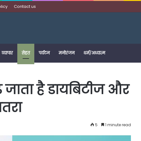
licy
Contact us
व्यापार
सेहत
पर्यटन
मनोरंजन
धर्म/अध्यात्म
ढ़ जाता है डायबिटीज और
खतरा
5
1 minute read