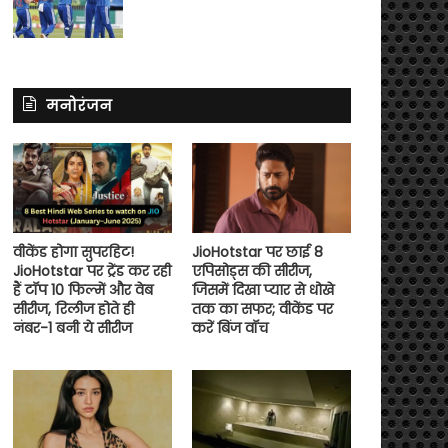
मनोरंजन
वीकेंड होगा सुपरहिट!
JioHotstar पर छाई 8
JioHotstar पर ट्रेंड कर रही
एपिसोड्स की सीरीज,
हैं टॉप 10 फिल्में और वेब
जिसमें दिखा प्यार से धोखे
सीरीज, रिलीज होते ही
तक का सफर; वीकेंड पर
नंबर-1 बनी ये सीरीज
करें बिंज वॉच