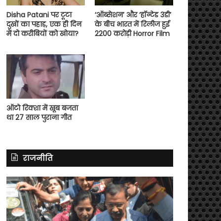
Disha Patani पर टूटा
‘ऑब्सेशन’ और ‘हॉन्टेड 3डी’
दुखों का पहाड़, एक ही दिन
के बीच भारत में रिलीज हुई
में दो करीबियों को खोया?
2200 करोड़ी Horror Film
ऑटो रिक्शा में खूब बजता
था 27 साल पुराना गीत
राजनीति