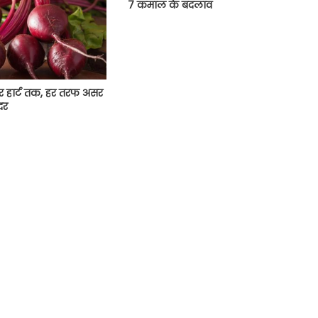
7 कमाल के बदलाव
र हार्ट तक, हर तरफ असर
दर