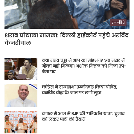
राजनीति
शराब घोटाला मामला: दिल्ली हाईकोर्ट पहुंचे अरविंद
केजरीवाल
क्या राघव चड्ढा से आप का मोहभंग? अब संसद में
मौका नहीं मिलेगा! अशोक मित्तल को मिला उप-
नेता पद
कांग्रेस ने राज्यसभा उम्मीदवार किया घोषित,
कर्मवीर बौद्ध के नाम पर लगी मुहर
बंगाल में आज से BJP की ‘परिवर्तन यात्रा’: चुनाव
को लेकर पार्टी की तैयारी