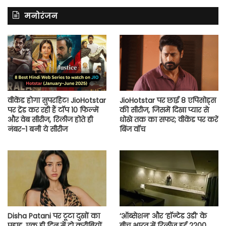
मनोरंजन
वीकेंड होगा सुपरहिट! JioHotstar
JioHotstar पर छाई 8 एपिसोड्स
पर ट्रेंड कर रही हैं टॉप 10 फिल्में
की सीरीज, जिसमें दिखा प्यार से
और वेब सीरीज, रिलीज होते ही
धोखे तक का सफर; वीकेंड पर करें
नंबर-1 बनी ये सीरीज
बिंज वॉच
Disha Patani पर टूटा दुखों का
‘ऑब्सेशन’ और ‘हॉन्टेड 3डी’ के
पहाड़, एक ही दिन में दो करीबियों
बीच भारत में रिलीज हुई 2200