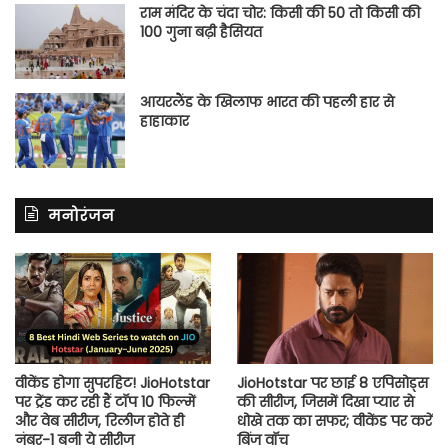
राम मंदिर के चंदा चोर: किसी की 50 तो किसी की
100 गुना बढ़ी हैसियत
आयरलैंड के खिलाफ भारत की पहली हार से
हाहाकार
मनोरंजन
वीकेंड होगा सुपरहिट! JioHotstar
JioHotstar पर छाई 8 एपिसोड्स
पर ट्रेंड कर रही हैं टॉप 10 फिल्में
की सीरीज, जिसमें दिखा प्यार से
और वेब सीरीज, रिलीज होते ही
धोखे तक का सफर; वीकेंड पर करें
नंबर-1 बनी ये सीरीज
बिंज वॉच