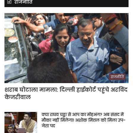
राजनीति
राजनीति
शराब घोटाला मामला: दिल्ली हाईकोर्ट पहुंचे अरविंद
केजरीवाल
क्या राघव चड्ढा से आप का मोहभंग? अब संसद में
मौका नहीं मिलेगा! अशोक मित्तल को मिला उप-
नेता पद