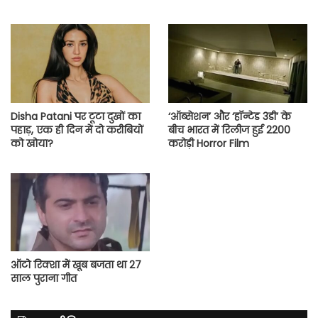
Disha Patani पर टूटा दुखों का
‘ऑब्सेशन’ और ‘हॉन्टेड 3डी’ के
पहाड़, एक ही दिन में दो करीबियों
बीच भारत में रिलीज हुई 2200
को खोया?
करोड़ी Horror Film
ऑटो रिक्शा में खूब बजता था 27
साल पुराना गीत