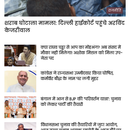
राजनीति
शराब घोटाला मामला: दिल्ली हाईकोर्ट पहुंचे अरविंद
केजरीवाल
क्या राघव चड्ढा से आप का मोहभंग? अब संसद में
मौका नहीं मिलेगा! अशोक मित्तल को मिला उप-
नेता पद
कांग्रेस ने राज्यसभा उम्मीदवार किया घोषित,
कर्मवीर बौद्ध के नाम पर लगी मुहर
बंगाल में आज से BJP की ‘परिवर्तन यात्रा’: चुनाव
को लेकर पार्टी की तैयारी
विधानसभा चुनाव की तैयारियों में जुटा आयोग,