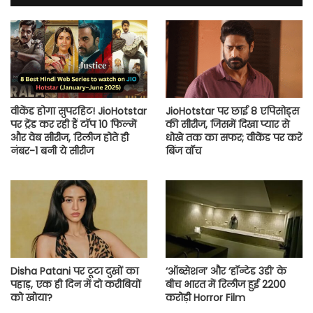
वीकेंड होगा सुपरहिट! JioHotstar
JioHotstar पर छाई 8 एपिसोड्स
पर ट्रेंड कर रही हैं टॉप 10 फिल्में
की सीरीज, जिसमें दिखा प्यार से
और वेब सीरीज, रिलीज होते ही
धोखे तक का सफर; वीकेंड पर करें
नंबर-1 बनी ये सीरीज
बिंज वॉच
Disha Patani पर टूटा दुखों का
‘ऑब्सेशन’ और ‘हॉन्टेड 3डी’ के
पहाड़, एक ही दिन में दो करीबियों
बीच भारत में रिलीज हुई 2200
को खोया?
करोड़ी Horror Film