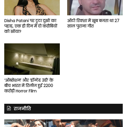
Disha Patani पर टूटा दुखों का
ऑटो रिक्शा में खूब बजता था 27
पहाड़, एक ही दिन में दो करीबियों
साल पुराना गीत
को खोया?
‘ऑब्सेशन’ और ‘हॉन्टेड 3डी’ के
बीच भारत में रिलीज हुई 2200
करोड़ी Horror Film
राजनीति