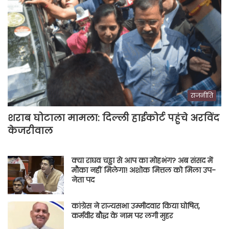
राजनीति
शराब घोटाला मामला: दिल्ली हाईकोर्ट पहुंचे अरविंद
केजरीवाल
क्या राघव चड्ढा से आप का मोहभंग? अब संसद में
मौका नहीं मिलेगा! अशोक मित्तल को मिला उप-
नेता पद
कांग्रेस ने राज्यसभा उम्मीदवार किया घोषित,
कर्मवीर बौद्ध के नाम पर लगी मुहर