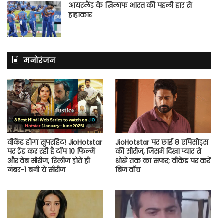
आयरलैंड के खिलाफ भारत की पहली हार से
हाहाकार
मनोरंजन
वीकेंड होगा सुपरहिट! JioHotstar
JioHotstar पर छाई 8 एपिसोड्स
पर ट्रेंड कर रही हैं टॉप 10 फिल्में
की सीरीज, जिसमें दिखा प्यार से
और वेब सीरीज, रिलीज होते ही
धोखे तक का सफर; वीकेंड पर करें
नंबर-1 बनी ये सीरीज
बिंज वॉच