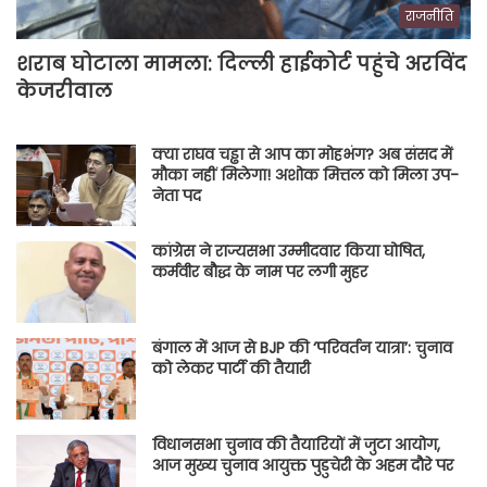
राजनीति
शराब घोटाला मामला: दिल्ली हाईकोर्ट पहुंचे अरविंद
केजरीवाल
क्या राघव चड्ढा से आप का मोहभंग? अब संसद में
मौका नहीं मिलेगा! अशोक मित्तल को मिला उप-
नेता पद
कांग्रेस ने राज्यसभा उम्मीदवार किया घोषित,
कर्मवीर बौद्ध के नाम पर लगी मुहर
बंगाल में आज से BJP की ‘परिवर्तन यात्रा’: चुनाव
को लेकर पार्टी की तैयारी
विधानसभा चुनाव की तैयारियों में जुटा आयोग,
आज मुख्य चुनाव आयुक्त पुडुचेरी के अहम दौरे पर