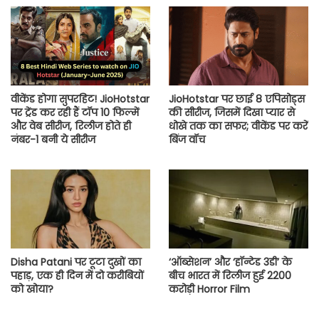
वीकेंड होगा सुपरहिट! JioHotstar
JioHotstar पर छाई 8 एपिसोड्स
पर ट्रेंड कर रही हैं टॉप 10 फिल्में
की सीरीज, जिसमें दिखा प्यार से
और वेब सीरीज, रिलीज होते ही
धोखे तक का सफर; वीकेंड पर करें
नंबर-1 बनी ये सीरीज
बिंज वॉच
Disha Patani पर टूटा दुखों का
‘ऑब्सेशन’ और ‘हॉन्टेड 3डी’ के
पहाड़, एक ही दिन में दो करीबियों
बीच भारत में रिलीज हुई 2200
को खोया?
करोड़ी Horror Film