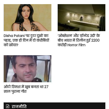
Disha Patani पर टूटा दुखों का
‘ऑब्सेशन’ और ‘हॉन्टेड 3डी’ के
पहाड़, एक ही दिन में दो करीबियों
बीच भारत में रिलीज हुई 2200
को खोया?
करोड़ी Horror Film
ऑटो रिक्शा में खूब बजता था 27
साल पुराना गीत
राजनीति