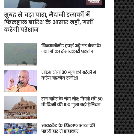
उत्तराखंड
सुबह से चढ़ा पारा, मैदानी इलाकों में
फिलहाल बारिश के आसार नहीं, गर्मी
करेगी परेशान
चिन्यालीसौड़ हवाई अड्डे पर सेना के
जवानों का रोमांचकारी प्रदर्शन
सीएम योगी 30 जून को बरेली में
करेंगे मंडलीय समीक्षा
राम मंदिर के चंदा चोर: किसी की 50
तो किसी की 100 गुना बढ़ी हैसियत
आयरलैंड के खिलाफ भारत की
पहली हार से हाहाकार