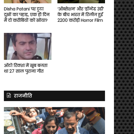
Disha Patani पर टूटा
‘ऑब्सेशन’ और ‘हॉन्टेड 3डी’
दुखों का पहाड़, एक ही दिन
के बीच भारत में रिलीज हुई
में दो करीबियों को खोया?
2200 करोड़ी Horror Film
ऑटो रिक्शा में खूब बजता
था 27 साल पुराना गीत
राजनीति