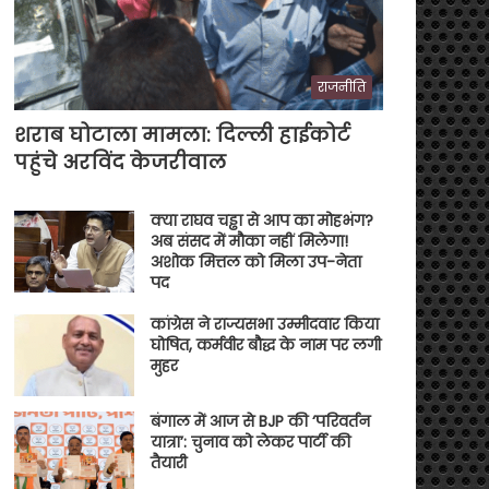
राजनीति
शराब घोटाला मामला: दिल्ली हाईकोर्ट
पहुंचे अरविंद केजरीवाल
क्या राघव चड्ढा से आप का मोहभंग?
अब संसद में मौका नहीं मिलेगा!
अशोक मित्तल को मिला उप-नेता
पद
कांग्रेस ने राज्यसभा उम्मीदवार किया
घोषित, कर्मवीर बौद्ध के नाम पर लगी
मुहर
बंगाल में आज से BJP की ‘परिवर्तन
यात्रा’: चुनाव को लेकर पार्टी की
तैयारी