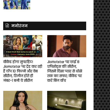
मनोरंजन
वीकेंड होगा सुपरहिट!
JioHotstar पर छाई 8
JioHotstar पर ट्रेंड कर रही
एपिसोड्स की सीरीज,
हैं टॉप 10 फिल्में और वेब
जिसमें दिखा प्यार से धोखे
सीरीज, रिलीज होते ही
तक का सफर; वीकेंड पर
नंबर-1 बनी ये सीरीज
करें बिंज वॉच