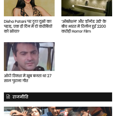
Disha Patani पर टूटा दुखों का
‘ऑब्सेशन’ और ‘हॉन्टेड 3डी’ के
पहाड़, एक ही दिन में दो करीबियों
बीच भारत में रिलीज हुई 2200
को खोया?
करोड़ी Horror Film
ऑटो रिक्शा में खूब बजता था 27
साल पुराना गीत
राजनीति