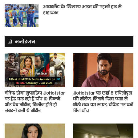
आयरलैंड के खिलाफ भारत की पहली हार से
हाहाकार
मनोरंजन
वीकेंड होगा सुपरहिट! JioHotstar
JioHotstar पर छाई 8 एपिसोड्स
पर ट्रेंड कर रही हैं टॉप 10 फिल्में
की सीरीज, जिसमें दिखा प्यार से
और वेब सीरीज, रिलीज होते ही
धोखे तक का सफर; वीकेंड पर करें
नंबर-1 बनी ये सीरीज
बिंज वॉच