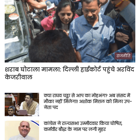
राजनीति
शराब घोटाला मामला: दिल्ली हाईकोर्ट पहुंचे अरविंद
केजरीवाल
क्या राघव चड्ढा से आप का मोहभंग? अब संसद में
मौका नहीं मिलेगा! अशोक मित्तल को मिला उप-
नेता पद
कांग्रेस ने राज्यसभा उम्मीदवार किया घोषित,
कर्मवीर बौद्ध के नाम पर लगी मुहर