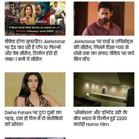
वीकेंड होगा सुपरहिट! JioHotstar
JioHotstar पर छाई 8 एपिसोड्स
पर ट्रेंड कर रही हैं टॉप 10 फिल्में
की सीरीज, जिसमें दिखा प्यार से
और वेब सीरीज, रिलीज होते ही
धोखे तक का सफर; वीकेंड पर करें
नंबर-1 बनी ये सीरीज
बिंज वॉच
Disha Patani पर टूटा दुखों का
‘ऑब्सेशन’ और ‘हॉन्टेड 3डी’ के
पहाड़, एक ही दिन में दो करीबियों
बीच भारत में रिलीज हुई 2200
को खोया?
करोड़ी Horror Film