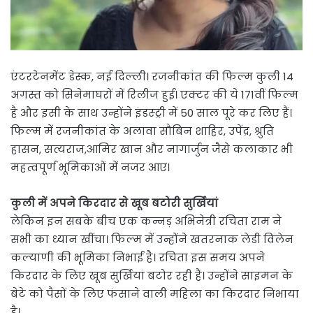
एंटरटेनमेंट डेस्क, नई दिल्ली। रजनीकांत की फिल्म कुली 14
अगस्त को सिनेमाघरों में रिलीज हुई। एक्टर की ये 171वीं फिल्म
है और इसी के साथ उन्होंने इंडस्ट्री में 50 साल पूरे कर लिए हैं।
फिल्म में रजनीकांत के अलावा सौबिन शाहिर, उपेंद्र, श्रुति
हासन, सत्यराज,आमिर खान और नागार्जुन जैसे कलाकार भी
महत्वपूर्ण भूमिकाओं में नजर आए।
कुली में अपने किरदार से खूब बटोरी सुर्खियां
लेकिन इन सबके बीच एक कन्नड़ अभिनेत्री रचिता राम ने
सभी का ध्यान खींचा। फिल्म में उन्होंने खतरनाक लेडी विलेन
कल्याणी की भूमिका निभाई है। रचिता इस समय अपने
किरदार के लिए खूब सुर्खियां बटोर रही हैं। उन्होंने साइमन के
बेटे को पैसों के लिए फंसाने वाली महिला का किरदार निभाया
है।