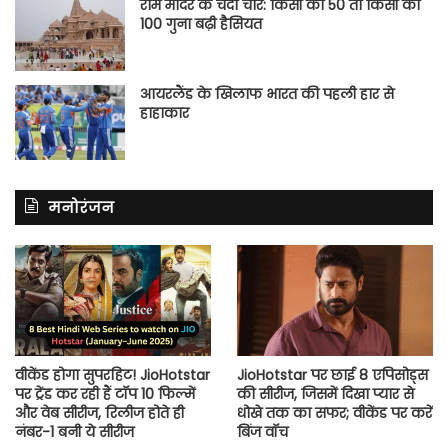
राम मंदिर के चंदा चोर: किसी की 50 तो किसी की
100 गुना बढ़ी हैसियत
आयरलैंड के खिलाफ भारत की पहली हार से
हाहाकार
मनोरंजन
वीकेंड होगा सुपरहिट! JioHotstar
JioHotstar पर छाई 8 एपिसोड्स
पर ट्रेंड कर रही हैं टॉप 10 फिल्में
की सीरीज, जिसमें दिखा प्यार से
और वेब सीरीज, रिलीज होते ही
धोखे तक का सफर; वीकेंड पर करें
नंबर-1 बनी ये सीरीज
बिंज वॉच