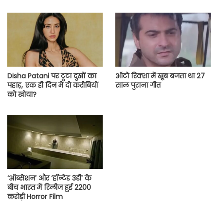
Disha Patani पर टूटा दुखों का
ऑटो रिक्शा में खूब बजता था 27
पहाड़, एक ही दिन में दो करीबियों
साल पुराना गीत
को खोया?
‘ऑब्सेशन’ और ‘हॉन्टेड 3डी’ के
बीच भारत में रिलीज हुई 2200
करोड़ी Horror Film