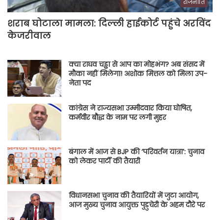
राजनीति
शराब घोटाला मामला: दिल्ली हाईकोर्ट पहुंचे अरविंद
केजरीवाल
क्या राघव चड्ढा से आप का मोहभंग? अब संसद में
मौका नहीं मिलेगा! अशोक मित्तल को मिला उप-
नेता पद
कांग्रेस ने राज्यसभा उम्मीदवार किया घोषित,
कर्मवीर बौद्ध के नाम पर लगी मुहर
बंगाल में आज से BJP की ‘परिवर्तन यात्रा’: चुनाव
को लेकर पार्टी की तैयारी
विधानसभा चुनाव की तैयारियों में जुटा आयोग,
आज मुख्य चुनाव आयुक्त पुडुचेरी के अहम दौरे पर