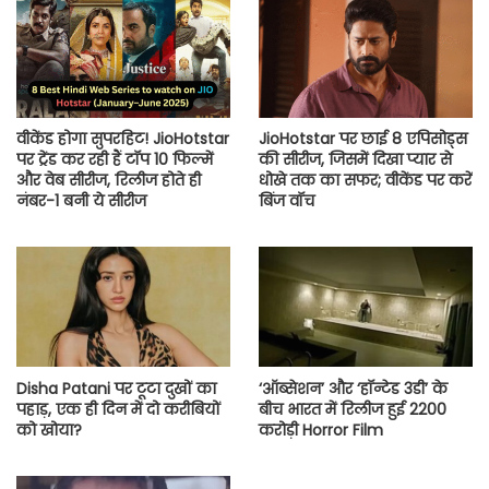
वीकेंड होगा सुपरहिट! JioHotstar
JioHotstar पर छाई 8 एपिसोड्स
पर ट्रेंड कर रही हैं टॉप 10 फिल्में
की सीरीज, जिसमें दिखा प्यार से
और वेब सीरीज, रिलीज होते ही
धोखे तक का सफर; वीकेंड पर करें
नंबर-1 बनी ये सीरीज
बिंज वॉच
Disha Patani पर टूटा दुखों का
‘ऑब्सेशन’ और ‘हॉन्टेड 3डी’ के
पहाड़, एक ही दिन में दो करीबियों
बीच भारत में रिलीज हुई 2200
को खोया?
करोड़ी Horror Film