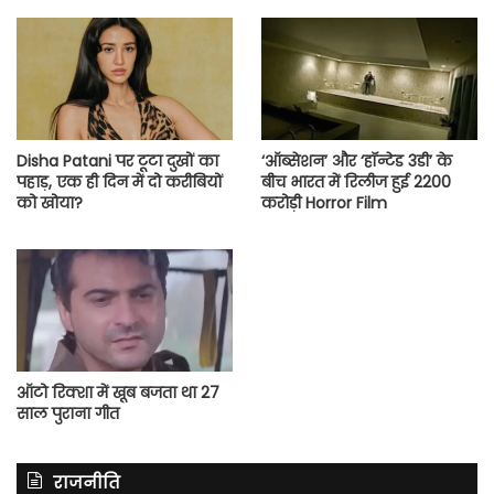
Disha Patani पर टूटा दुखों का
‘ऑब्सेशन’ और ‘हॉन्टेड 3डी’ के
पहाड़, एक ही दिन में दो करीबियों
बीच भारत में रिलीज हुई 2200
को खोया?
करोड़ी Horror Film
ऑटो रिक्शा में खूब बजता था 27
साल पुराना गीत
राजनीति