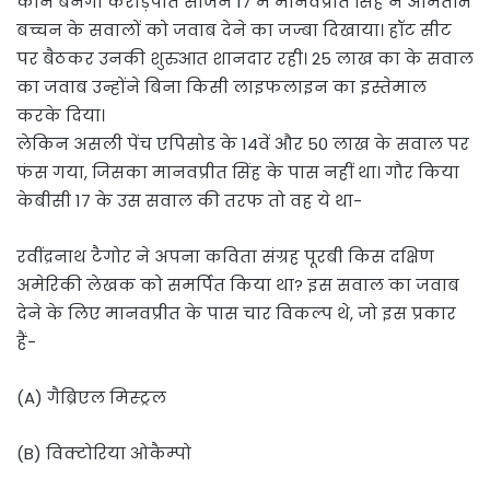
कौन बनेगा करोड़पति सीजन 17 में मानवप्रीत सिंह ने अमिताभ
बच्चन के सवालों को जवाब देने का जज्बा दिखाया। हॉट सीट
पर बैठकर उनकी शुरुआत शानदार रही। 25 लाख का के सवाल
का जवाब उन्होंने बिना किसी लाइफलाइन का इस्तेमाल
करके दिया।
लेकिन असली पेंच एपिसोड के 14वें और 50 लाख के सवाल पर
फंस गया, जिसका मानवप्रीत सिंह के पास नहीं था। गौर किया
केबीसी 17 के उस सवाल की तरफ तो वह ये था-
रवींद्रनाथ टैगोर ने अपना कविता संग्रह पूरबी किस दक्षिण
अमेरिकी लेखक को समर्पित किया था? इस सवाल का जवाब
देने के लिए मानवप्रीत के पास चार विकल्प थे, जो इस प्रकार
हैं-
(A) गैब्रिएल मिस्ट्रल
(B) विक्टोरिया ओकैम्पो