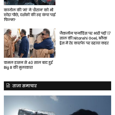
काजोल की ‘मां’ ने ‘शैतान’ को भी
छोड़ा पीछे, दर्शकों की रूह कंपा पाई
फिल्म?
जैकलीन फर्नांडिस पर भारी पड़ीं 17
साल की Nitanshi Goel, ब्लैक
ड्रेस में रेड कारपेट पर ढहाया कहर
कमल हासन से 40 साल बाद हुई
Big B की मुलाकात
ताज़ा समाचार