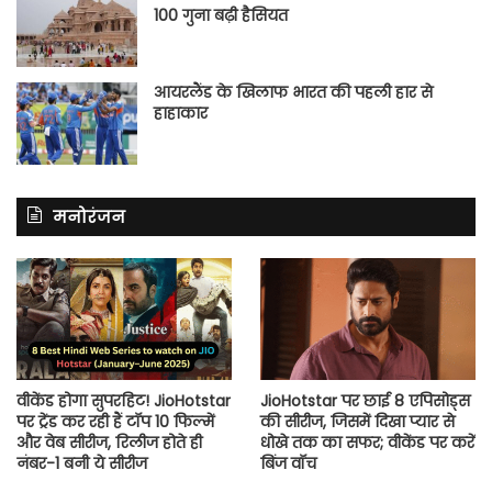
100 गुना बढ़ी हैसियत
आयरलैंड के खिलाफ भारत की पहली हार से
हाहाकार
मनोरंजन
वीकेंड होगा सुपरहिट! JioHotstar
JioHotstar पर छाई 8 एपिसोड्स
पर ट्रेंड कर रही हैं टॉप 10 फिल्में
की सीरीज, जिसमें दिखा प्यार से
और वेब सीरीज, रिलीज होते ही
धोखे तक का सफर; वीकेंड पर करें
नंबर-1 बनी ये सीरीज
बिंज वॉच