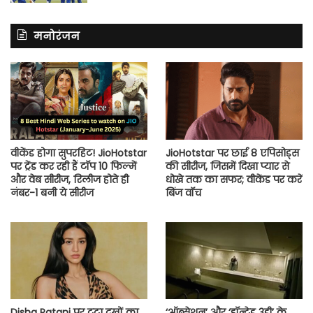
मनोरंजन
वीकेंड होगा सुपरहिट! JioHotstar
JioHotstar पर छाई 8 एपिसोड्स
पर ट्रेंड कर रही हैं टॉप 10 फिल्में
की सीरीज, जिसमें दिखा प्यार से
और वेब सीरीज, रिलीज होते ही
धोखे तक का सफर; वीकेंड पर करें
नंबर-1 बनी ये सीरीज
बिंज वॉच
Disha Patani पर टूटा दुखों का
‘ऑब्सेशन’ और ‘हॉन्टेड 3डी’ के