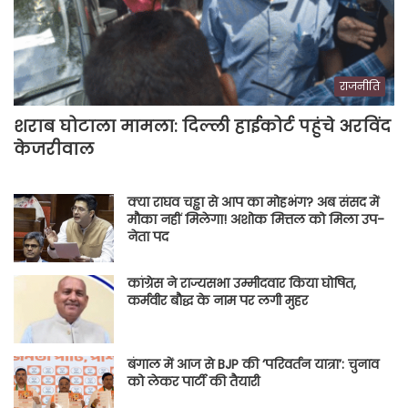
राजनीति
शराब घोटाला मामला: दिल्ली हाईकोर्ट पहुंचे अरविंद
केजरीवाल
क्या राघव चड्ढा से आप का मोहभंग? अब संसद में
मौका नहीं मिलेगा! अशोक मित्तल को मिला उप-
नेता पद
कांग्रेस ने राज्यसभा उम्मीदवार किया घोषित,
कर्मवीर बौद्ध के नाम पर लगी मुहर
बंगाल में आज से BJP की ‘परिवर्तन यात्रा’: चुनाव
को लेकर पार्टी की तैयारी