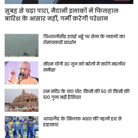
सुबह से चढ़ा पारा, मैदानी इलाकों में फिलहाल
बारिश के आसार नहीं, गर्मी करेगी परेशान
चिन्यालीसौड़ हवाई अड्डे पर सेना के जवानों का
रोमांचकारी प्रदर्शन
सीएम योगी 30 जून को बरेली में करेंगे मंडलीय
समीक्षा
राम मंदिर के चंदा चोर: किसी की 50 तो किसी की
100 गुना बढ़ी हैसियत
आयरलैंड के खिलाफ भारत की पहली हार से
हाहाकार