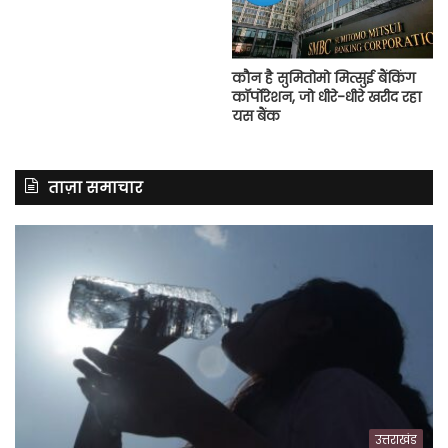
कौन है सुमितोमो मित्सुई बैंकिंग
कॉर्पोरेशन, जो धीरे-धीरे खरीद रहा
यस बैंक
ताज़ा समाचार
उत्तराखंड